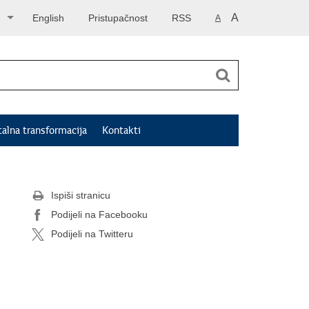
A
English
Pristupačnost
RSS
A
talna transformacija
Kontakti
Ispiši stranicu
Podijeli na Facebooku
Podijeli na Twitteru