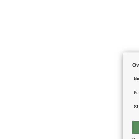
Ov
Nu
Fu
St