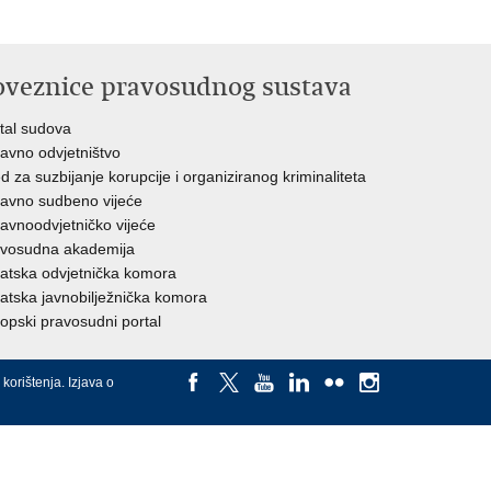
oveznice pravosudnog sustava
tal sudova
avno odvjetništvo
d za suzbijanje korupcije i organiziranog kriminaliteta
avno sudbeno vijeće
avnoodvjetničko vijeće
vosudna akademija
atska odvjetnička komora
atska javnobilježnička komora
opski pravosudni portal
 korištenja
.
Izjava o