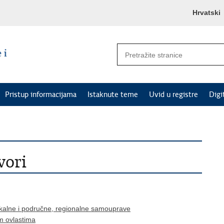
Hrvatski
Pristup informacijama
Istaknute teme
Uvid u registre
Digi
vori
lokalne i područne, regionalne samouprave
m ovlastima