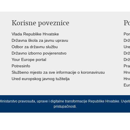
Korisne poveznice
P
Vlada Republike Hrvatske
Por
Državna škola za javnu upravu
Drž
Odbor za državnu službu
Ure
Državno izborno povjerenstvo
Drž
Your Europe portal
Drž
Potresinfo
Pra
Službeno mjesto za sve informacije o koronavirusu
Hrv
Ured europskog javnog tužitelja
Hrv
Eur
inistarstvo pravosuđa, uprave i digitalne transformacije Republike Hrvatske.
Uvjeti
pristupačnosti
.