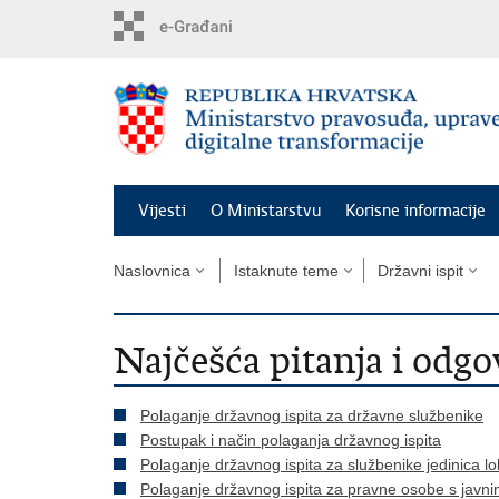
Preskoči
na
glavni
sadržaj
Vijesti
O Ministarstvu
Korisne informacije
Naslovnica
Istaknute teme
Državni ispit
Najčešća pitanja i odgo
Polaganje državnog ispita za državne službenike
Postupak i način polaganja državnog ispita
Polaganje državnog ispita za službenike jedinica 
Polaganje državnog ispita za pravne osobe s javni