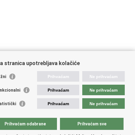
a stranica upotrebljava kolačiće
žni
Prihvaćam
Ne prihvaćam
nkcionalni
Prihvaćam
Ne prihvaćam
atistički
Prihvaćam
Ne prihvaćam
Prihvaćam odabrane
Prihvaćam sve