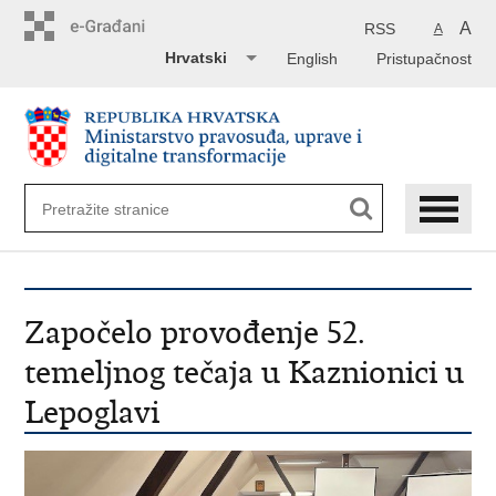
Preskoči
na
A
RSS
A
glavni
Hrvatski
English
Pristupačnost
sadržaj
Započelo provođenje 52.
temeljnog tečaja u Kaznionici u
Lepoglavi