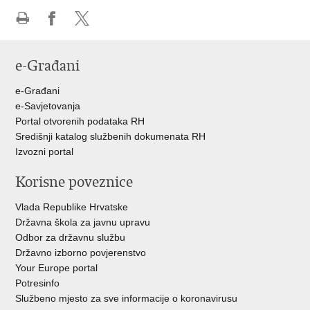
Ispiši
Podijeli
Podijeli
stranicu
na
na
e-Građani
Facebooku
Twitteru
e-Građani
e-Savjetovanja
Portal otvorenih podataka RH
Središnji katalog službenih dokumenata RH
Izvozni portal
Korisne poveznice
Vlada Republike Hrvatske
Državna škola za javnu upravu
Odbor za državnu službu
Državno izborno povjerenstvo
Your Europe portal
Potresinfo
Službeno mjesto za sve informacije o koronavirusu