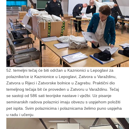
52. temeljni tečaj će biti održan u Kaznionici u Lepoglavi za
polaznike/ce iz Kaznionice u Lepoglavi, Zatvora u Varaždinu,
Zatvora u Rijeci i Zatvorske bolnice u Zagrebu. Praktični dio
temeljnog tečaja bit će proveden u Zatvoru u Varaždinu. Tečaj
se sastoji od 586 sati teorijske nastave i vježbi. Uz pisanje
seminarskih radova polaznici imaju obvezu s uspjehom položiti
pet ispita. Svim polaznicima i polaznicama želimo puno uspjeha
u radu i učenju.