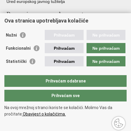
Ured europskog javnog tužitelja
Poveznice pravosudnog sustava
Ova stranica upotrebljava kolačiće
Portal sudova
Državno odvjetništvo
Nužni
Prihvaćam
Ne prihvaćam
Ured za suzbijanje korupcije i organiziranog kriminaliteta
Državno sudbeno vijeće
Funkcionalni
Prihvaćam
Ne prihvaćam
Državnoodvjetničko vijeće
Pravosudna akademija
Statistički
Prihvaćam
Ne prihvaćam
Hrvatska odvjetnička komora
Hrvatska javnobilježnička komora
Europski pravosudni portal
Prihvaćam odabrane
Prihvaćam sve
Povratak na vrh
Copyright © 2026 Ministarstvo pravosuđa, uprave i digitalne
Na ovoj mrežnoj stranci koriste se kolačići. Molimo Vas da
transformacije Republike Hrvatske.
Uvjeti korištenja
.
Izjava o
pročitate
Obavijest o kolačićima.
pristupačnosti
.