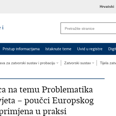
Hrvatski
Pristup informacijama
Istaknute teme
Uvid u registre
Digi
va za zatvorski sustav i probaciju
Zatvorski sustav
Tijela za
ca na temu Problematika
vjeta – poučci Europskog
 primjena u praksi