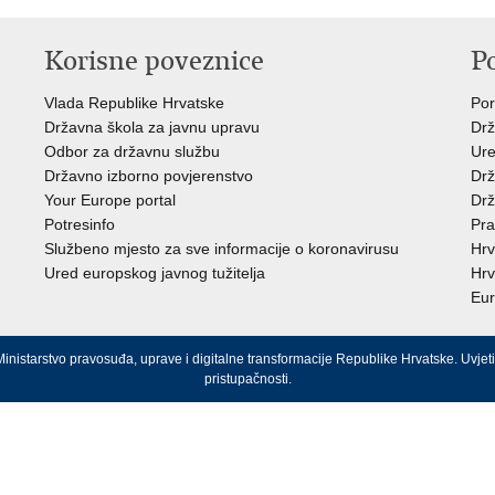
Korisne poveznice
P
Vlada Republike Hrvatske
Por
Državna škola za javnu upravu
Drž
Odbor za državnu službu
Ure
Državno izborno povjerenstvo
Drž
Your Europe portal
Drž
Potresinfo
Pra
Službeno mjesto za sve informacije o koronavirusu
Hrv
Ured europskog javnog tužitelja
Hrv
Eur
inistarstvo pravosuđa, uprave i digitalne transformacije Republike Hrvatske.
Uvjeti
pristupačnosti
.