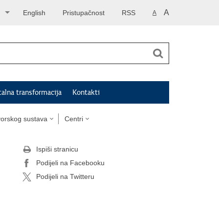
A
English
Pristupačnost
RSS
A
talna transformacija
Kontakti
tvorskog sustava
Centri
Ispiši stranicu
Podijeli na Facebooku
Podijeli na Twitteru