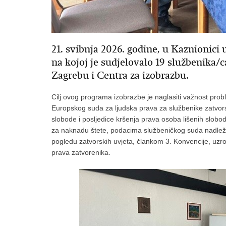
21. svibnja 2026. godine, u Kaznionici 
na kojoj je sudjelovalo 19 službenika/c
Zagrebu i Centra za izobrazbu.
Cilj ovog programa izobrazbe je naglasiti važnost pro
Europskog suda za ljudska prava za službenike zatvors
slobode i posljedice kršenja prava osoba lišenih slob
za naknadu štete, podacima službeničkog suda nadle
pogledu zatvorskih uvjeta, člankom 3. Konvencije, uzro
prava zatvorenika.