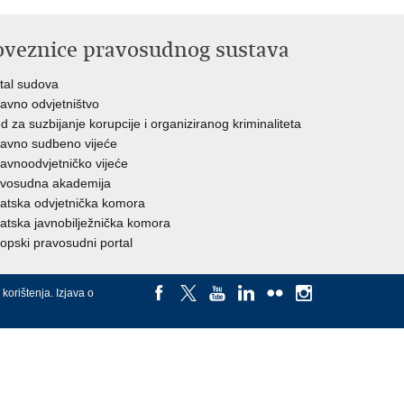
oveznice pravosudnog sustava
tal sudova
avno odvjetništvo
d za suzbijanje korupcije i organiziranog kriminaliteta
avno sudbeno vijeće
avnoodvjetničko vijeće
vosudna akademija
atska odvjetnička komora
atska javnobilježnička komora
opski pravosudni portal
 korištenja
.
Izjava o