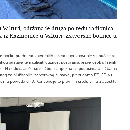
u Valturi, održana je druga po redu radionica
a iz Kaznionice u Valturi, Zatvorske bolnice u
blematike predmeta zatvorskih uvjeta i upoznavanje s poučcima
kog sustava te naglasiti dužnost poštivanja prava osoba lišenih
ode. Na edukaciji će se službenici upoznati s podacima o tužbama
žnog za službenike zatvorskog sustava, presudama ESLJP-a u
cima povreda čl. 3. Konvencije te pravnim sredstvima za zaštitu