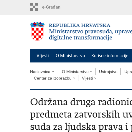
Preskoči
na
glavni
sadržaj
Vijesti
O Ministarstvu
Korisne informacije
Naslovnica
O Ministarstvu
Ustrojstvo
Upra
Centar za izobrazbu
Vijesti
Održana druga radioni
predmeta zatvorskih u
suda za ljudska prava i