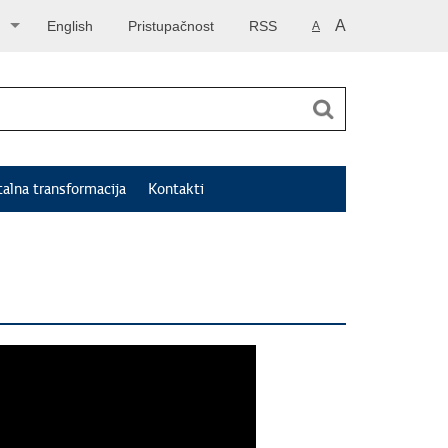
A
English
Pristupačnost
RSS
A
talna transformacija
Kontakti