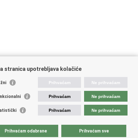
a stranica upotrebljava kolačiće
oveznice pravosudnog sustava
žni
Prihvaćam
Ne prihvaćam
tal sudova
avno odvjetništvo
nkcionalni
Prihvaćam
Ne prihvaćam
d za suzbijanje korupcije i organiziranog kriminaliteta
avno sudbeno vijeće
atistički
Prihvaćam
Ne prihvaćam
avnoodvjetničko vijeće
vosudna akademija
atska odvjetnička komora
Prihvaćam odabrane
Prihvaćam sve
atska javnobilježnička komora