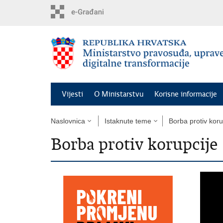
Preskoči
na
glavni
sadržaj
Vijesti
O Ministarstvu
Korisne informacije
Naslovnica
Istaknute teme
Borba protiv koru
Borba protiv korupcije