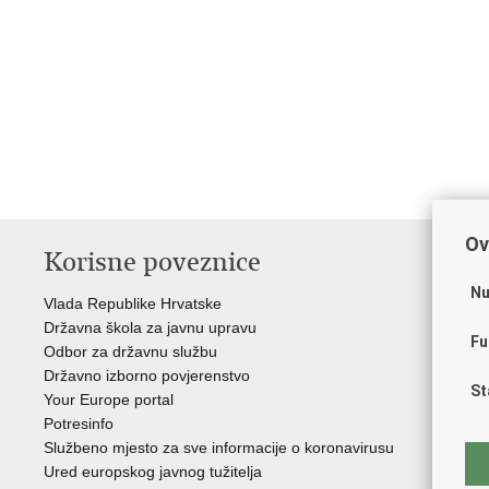
Ov
Korisne poveznice
P
Nu
Vlada Republike Hrvatske
Por
Državna škola za javnu upravu
Drž
Fu
Odbor za državnu službu
Ure
Državno izborno povjerenstvo
Drž
St
Your Europe portal
Drž
Potresinfo
Pra
Službeno mjesto za sve informacije o koronavirusu
Hrv
Ured europskog javnog tužitelja
Hrv