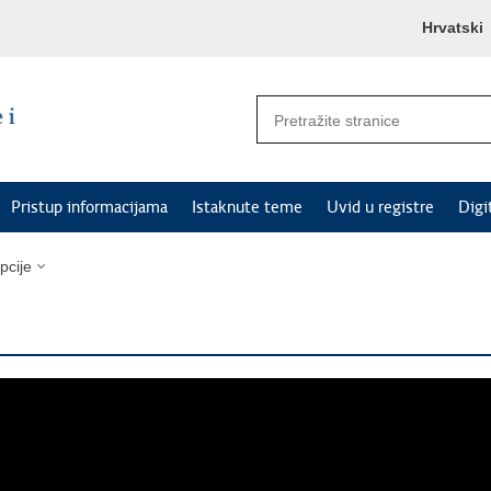
Hrvatski
Pristup informacijama
Istaknute teme
Uvid u registre
Digi
pcije