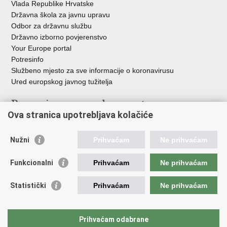
Vlada Republike Hrvatske
Državna škola za javnu upravu
Odbor za državnu službu
Državno izborno povjerenstvo
Your Europe portal
Potresinfo
Službeno mjesto za sve informacije o koronavirusu
Ured europskog javnog tužitelja
Poveznice pravosudnog sustava
Ova stranica upotrebljava kolačiće
Portal sudova
Državno odvjetništvo
Nužni
Prihvaćam
Ne prihvaćam
Ured za suzbijanje korupcije i organiziranog kriminaliteta
Državno sudbeno vijeće
Funkcionalni
Prihvaćam
Ne prihvaćam
Državnoodvjetničko vijeće
Pravosudna akademija
Statistički
Prihvaćam
Ne prihvaćam
Hrvatska odvjetnička komora
Hrvatska javnobilježnička komora
Europski pravosudni portal
Prihvaćam odabrane