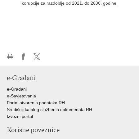
korupcije za razdoblje od 2021. do 2030. godine
Ispiši
Podijeli
Podijeli
stranicu
na
na
e-Građani
Facebooku
Twitteru
e-Građani
e-Savjetovanja
Portal otvorenih podataka RH
Središnji katalog službenih dokumenata RH
Izvozni portal
Korisne poveznice