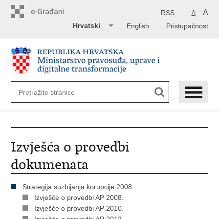
Preskoči
na
A
RSS
A
glavni
Hrvatski
English
Pristupačnost
sadržaj
Izvješća o provedbi
dokumenata
Strategija suzbijanja korupcije 2008.
Izvješće o provedbi AP 2008.
Izvješće o provedbi AP 2010.