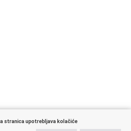
a stranica upotrebljava kolačiće
oveznice pravosudnog sustava