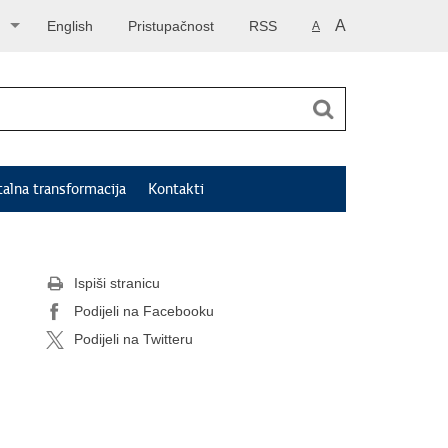
A
English
Pristupačnost
RSS
A
talna transformacija
Kontakti
Ispiši stranicu
Podijeli na Facebooku
Podijeli na Twitteru