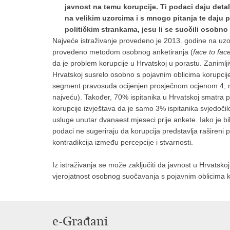
javnost na temu korupcije. Ti podaci daju detalj
na velikim uzorcima i s mnogo pitanja te daju p
političkim strankama, jesu li se suočili osobno
Najveće istraživanje provedeno je 2013. godine na uzo
provedeno metodom osobnog anketiranja (
face to fac
da je problem korupcije u Hrvatskoj u porastu. Zanimlji
Hrvatskoj susrelo osobno s pojavnim oblicima korupcij
segment pravosuđa ocijenjen prosječnom ocjenom 4, na
najveću). Također, 70% ispitanika u Hrvatskoj smatra
korupcije izvještava da je samo 3% ispitanika svjedoč
usluge unutar dvanaest mjeseci prije ankete. Iako je bi
podaci ne sugeriraju da korupcija predstavlja rašireni 
kontradikcija između percepcije i stvarnosti.
Iz istraživanja se može zaključiti da javnost u Hrvatskoj
vjerojatnost osobnog suočavanja s pojavnim oblicima 
e-Građani