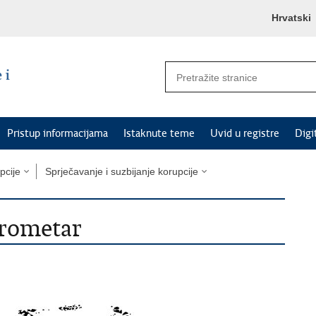
Hrvatski
Pristup informacijama
Istaknute teme
Uvid u registre
Digi
pcije
Sprječavanje i suzbijanje korupcije
arometar