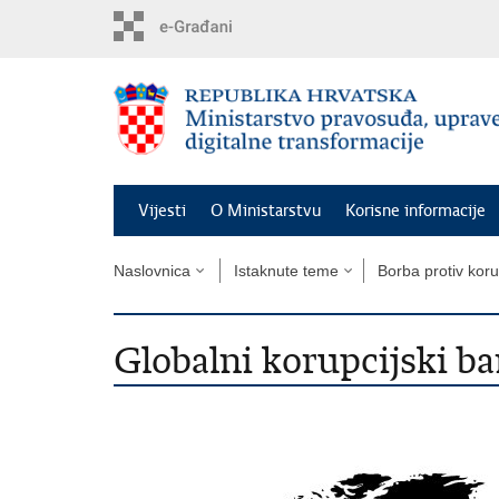
Preskoči
na
glavni
sadržaj
Vijesti
O Ministarstvu
Korisne informacije
Naslovnica
Istaknute teme
Borba protiv koru
Globalni korupcijski b