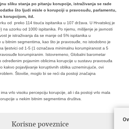
nu sliku stanja po pitanju korupcije, istraživanja se rade
odatke što ljudi misle o korupciji u pravosuđu, parlamentu,
 s korupcijom, itd.
rku od preko 114 tisuća ispitanika u 107 država. U Hrvatskoj je
e
) na uzorku od 1000 ispitanika. Po njemu, mišljenje je javnosti
vost je istraživanja da se manje od 5% ispitanika u
e u bitnim segmentima, kao što je pravosuđe, no istodobno je
 ljestvici od 1-5 (1 označava minimalnu korumpiranost a 5
 pravosuđe korumpiranim. Istovremeno, Globalni barometar
ilo određenim pojavnim oblicima korupcije u sustavu pravosuđa
lo kakvo pojavljivanje koruptivnih oblika uznemirujuće, ovi
problem. Štoviše, moglo bi se reći da postoji značajna
 ima vrlo visoku percepciju korupcije, ali i da postoji vrlo mala
korupcije u nekim bitnim segmentima društva.
Ov
Korisne poveznice
P