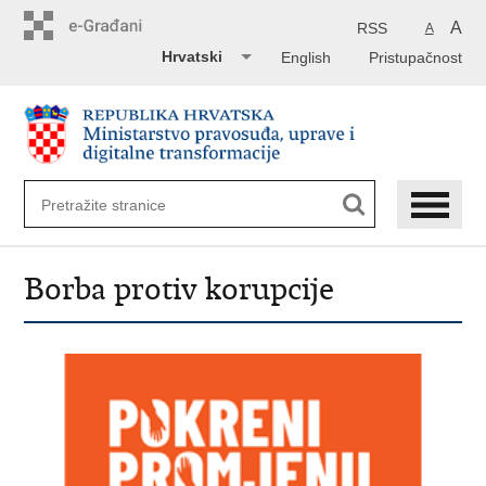
Preskoči
na
A
RSS
A
glavni
Hrvatski
English
Pristupačnost
sadržaj
Borba protiv korupcije