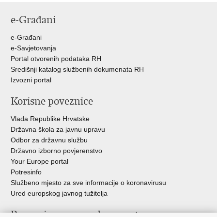
stranicu
na
na
e-Građani
Facebooku
Twitteru
e-Građani
e-Savjetovanja
Portal otvorenih podataka RH
Središnji katalog službenih dokumenata RH
Izvozni portal
Korisne poveznice
Vlada Republike Hrvatske
Državna škola za javnu upravu
Odbor za državnu službu
Državno izborno povjerenstvo
Your Europe portal
Potresinfo
Službeno mjesto za sve informacije o koronavirusu
Ured europskog javnog tužitelja
Poveznice pravosudnog sustava