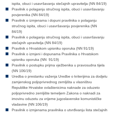
ispita, obuci i usavršavanju stečajnih upravitelja (NN 84/19)
Pravilnik o polaganju stručnog ispita, obuci i usavršavanju
povjerenika (NN 84/19)
Pravilnik o izmjenama i dopuni pravilnika o polaganju
stručnog ispita, obuci i usavršavanju povjerenika (NN
84/19)
Pravilnik o polaganju stručnog ispita, obuci i usavršavanju
stečajnih upravitelja (NN 84/19)
Pravilnik o Hrvatskom upisniku oporuka (NN 91/19)
Pravilnik o izmjeni i dopunama Pravilnika o Hrvatskom
upisniku oporuka (NN 91/19)
Pravilnik o postupku prijma vježbenika u pravosudna tijela
(NN 106/19)
Uredba o prestanku važenja Uredbe o kriterijima za dodjelu
zamjenskog poljoprivrednog zemljišta u vlasništvu
Republike Hrvatske ovlaštenicima naknade za oduzeto
poljoprivredno zemljište temeljem Zakona o naknadi za
imovinu oduzetu za vrijeme jugoslavenske komunističke
vladavine (NN 106/19)
Pravilnik o izmjenama pravilnika o utvrđivanju lista stečajnih