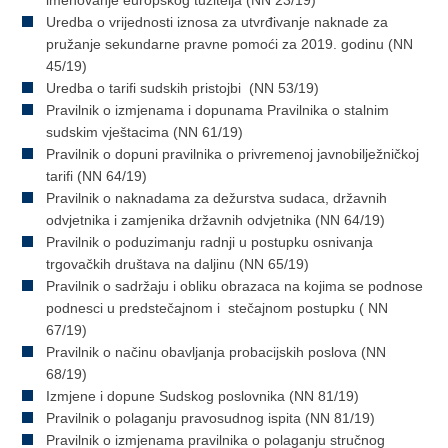
imenovanje europskog tužitelja (NN 23/19)
Uredba o vrijednosti iznosa za utvrđivanje naknade za
pružanje sekundarne pravne pomoći za 2019. godinu (NN
45/19)
Uredba o tarifi sudskih pristojbi (NN 53/19)
Pravilnik o izmjenama i dopunama Pravilnika o stalnim
sudskim vještacima (NN 61/19)
Pravilnik o dopuni pravilnika o privremenoj javnobilježničkoj
tarifi (NN 64/19)
Pravilnik o naknadama za dežurstva sudaca, državnih
odvjetnika i zamjenika državnih odvjetnika (NN 64/19)
Pravilnik o poduzimanju radnji u postupku osnivanja
trgovačkih društava na daljinu (NN 65/19)
Pravilnik o sadržaju i obliku obrazaca na kojima se podnose
podnesci u predstečajnom i stečajnom postupku ( NN
67/19)
Pravilnik o načinu obavljanja probacijskih poslova (NN
68/19)
Izmjene i dopune Sudskog poslovnika (NN 81/19)
Pravilnik o polaganju pravosudnog ispita (NN 81/19)
Pravilnik o izmjenama pravilnika o polaganju stručnog