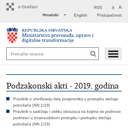
Preskoči
na
A
RSS
A
glavni
Hrvatski
English
Pristupačnost
sadržaj
Podzakonski akti - 2019. godina
Pravilnik o utvrđivanju lista povjerenika u postupku stečaja
potrošača (NN 1/19)
Pravilnik o sadržaju i obliku obrazaca na kojima se podnose
podnesci u izvansudskom postupku i postupku stečaja
potrošača (NN 1/19)