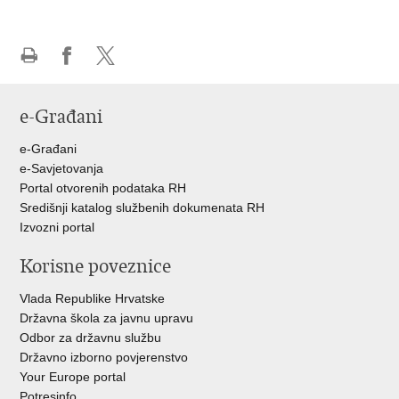
Ispiši
Podijeli
Podijeli
stranicu
na
na
e-Građani
Facebooku
Twitteru
e-Građani
e-Savjetovanja
Portal otvorenih podataka RH
Središnji katalog službenih dokumenata RH
Izvozni portal
Korisne poveznice
Vlada Republike Hrvatske
Državna škola za javnu upravu
Odbor za državnu službu
Državno izborno povjerenstvo
Your Europe portal
Potresinfo