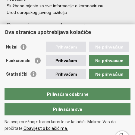
Službeno mjesto za sve informacije o koronavirusu
Ured europskog javnog tužitelja
Poveznice pravosudnog sustava
Ova stranica upotrebljava kolačiće
Portal sudova
Državno odvjetništvo
Nužni
Prihvaćam
Ne prihvaćam
Ured za suzbijanje korupcije i organiziranog kriminaliteta
Državno sudbeno vijeće
Funkcionalni
Prihvaćam
Ne prihvaćam
Državnoodvjetničko vijeće
Pravosudna akademija
Statistički
Prihvaćam
Ne prihvaćam
Hrvatska odvjetnička komora
Hrvatska javnobilježnička komora
Europski pravosudni portal
Prihvaćam odabrane
Prihvaćam sve
Povratak na vrh
Copyright © 2026 Ministarstvo pravosuđa, uprave i digitalne
Na ovoj mrežnoj stranci koriste se kolačići. Molimo Vas da
transformacije Republike Hrvatske.
Uvjeti korištenja
.
Izjava o
pročitate
Obavijest o kolačićima.
pristupačnosti
.