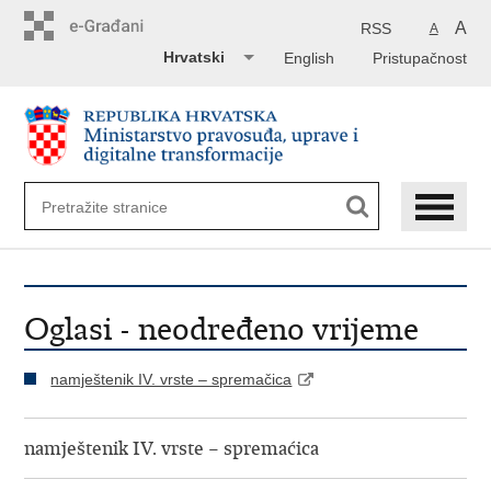
Preskoči
na
A
RSS
A
glavni
Hrvatski
English
Pristupačnost
sadržaj
Oglasi - neodređeno vrijeme
namještenik IV. vrste – spremačica
namještenik IV. vrste – spremaćica