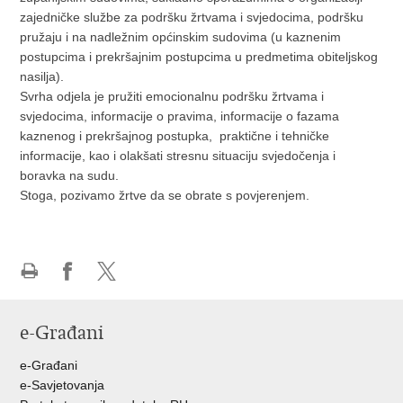
zajedničke službe za podršku žrtvama i svjedocima, podršku
pružaju i na nadležnim općinskim sudovima (u kaznenim
postupcima i prekršajnim postupcima u predmetima obiteljskog
nasilja).
Svrha odjela je pružiti emocionalnu podršku žrtvama i
svjedocima, informacije o pravima, informacije o fazama
kaznenog i prekršajnog postupka, praktične i tehničke
informacije, kao i olakšati stresnu situaciju svjedočenja i
boravka na sudu.
Stoga, pozivamo žrtve da se obrate s povjerenjem.
Ispiši
Podijeli
Podijeli
stranicu
na
na
e-Građani
Facebooku
Twitteru
e-Građani
e-Savjetovanja