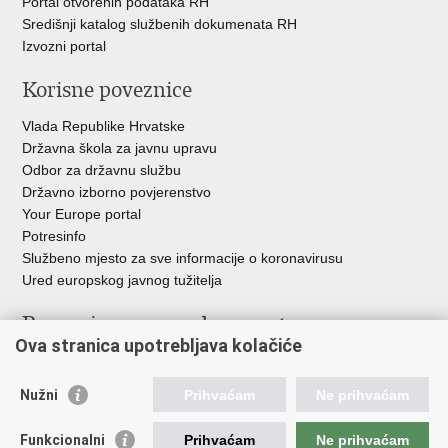
Portal otvorenih podataka RH
Središnji katalog službenih dokumenata RH
Izvozni portal
Korisne poveznice
Vlada Republike Hrvatske
Državna škola za javnu upravu
Odbor za državnu službu
Državno izborno povjerenstvo
Your Europe portal
Potresinfo
Službeno mjesto za sve informacije o koronavirusu
Ured europskog javnog tužitelja
Poveznice pravosudnog sustava
Ova stranica upotrebljava kolačiće
Portal sudova
Državno odvjetništvo
Nužni
Prihvaćam
Ne prihvaćam
Ured za suzbijanje korupcije i organiziranog kriminaliteta
Državno sudbeno vijeće
Funkcionalni
Prihvaćam
Ne prihvaćam
Državnoodvjetničko vijeće