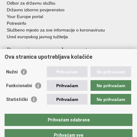
Odbor za državnu službu
Državno izborno povjerenstvo
Your Europe portal
Potresinfo
Službeno mjesto za sve informacije o koronavirusu
Ured europskog javnog tužitelja
Poveznice pravosudnog sustava
Ova stranica upotrebljava kolačiće
Portal sudova
Državno odvjetništvo
Nužni
Prihvaćam
Ne prihvaćam
Ured za suzbijanje korupcije i organiziranog kriminaliteta
Državno sudbeno vijeće
Funkcionalni
Prihvaćam
Ne prihvaćam
Državnoodvjetničko vijeće
Pravosudna akademija
Statistički
Prihvaćam
Ne prihvaćam
Hrvatska odvjetnička komora
Hrvatska javnobilježnička komora
Europski pravosudni portal
Prihvaćam odabrane
Prihvaćam sve