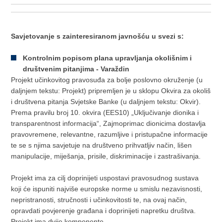
Savjetovanje s zainteresiranom javnošću u svezi s:
Kontrolnim popisom plana upravljanja okolišnim i
društvenim pitanjima - Varaždin
Projekt učinkovitog pravosuđa za bolje poslovno okruženje (u
daljnjem tekstu: Projekt) pripremljen je u sklopu Okvira za okoliš
i društvena pitanja Svjetske Banke (u daljnjem tekstu: Okvir).
Prema pravilu broj 10. okvira (EES10) „Uključivanje dionika i
transparentnost informacija“, Zajmoprimac dionicima dostavlja
pravovremene, relevantne, razumljive i pristupačne informacije
te se s njima savjetuje na društveno prihvatljiv način, lišen
manipulacije, miješanja, prisile, diskriminacije i zastrašivanja.
Projekt ima za cilj doprinijeti uspostavi pravosudnog sustava
koji će ispuniti najviše europske norme u smislu nezavisnosti,
nepristranosti, stručnosti i učinkovitosti te, na ovaj način,
opravdati povjerenje građana i doprinijeti napretku društva.
Projekt ima dvije komponente.