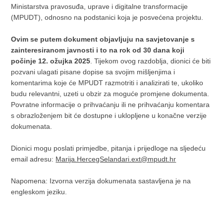
Ministarstva pravosuđa, uprave i digitalne transformacije
(MPUDT), odnosno na podstanici koja je posvećena projektu.
Ovim se putem dokument objavljuju na savjetovanje s
zainteresiranom javnosti i to na rok od 30 dana koji
počinje 12. ožujka 2025
. Tijekom ovog razdoblja, dionici će biti
pozvani ulagati pisane dopise sa svojim mišljenjima i
komentarima koje će MPUDT razmotriti i analizirati te, ukoliko
budu relevantni, uzeti u obzir za moguće promjene dokumenta.
Povratne informacije o prihvaćanju ili ne prihvaćanju komentara
s obrazloženjem bit će dostupne i uklopljene u konačne verzije
dokumenata.
Dionici mogu poslati primjedbe, pitanja i prijedloge na sljedeću
email adresu:
Marija.HercegSelandari.ext@mpudt.hr
Napomena: Izvorna verzija dokumenata sastavljena je na
engleskom jeziku.