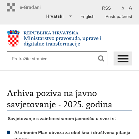
Preskoči
na
A
RSS
A
glavni
Hrvatski
English
Pristupačnost
sadržaj
Arhiva poziva na javno
savjetovanje - 2025. godina
Savjetovanje s zainteresiranom javnošću u svezi s:
Ažuriranim Plan obveza za okolišna i društvena pitanja