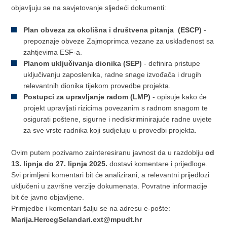
objavljuju se na savjetovanje sljedeći dokumenti:
Plan obveza za okolišna i društvena pitanja
(ESCP)
-
prepoznaje obveze Zajmoprimca vezane za usklađenost sa
zahtjevima ESF-a.
Planom uključivanja dionika (SEP)
- definira pristupe
uključivanju zaposlenika, radne snage izvođača i drugih
relevantnih dionika tijekom provedbe projekta.
Postupci za upravljanje radom (LMP)
- opisuje kako će
projekt upravljati rizicima povezanim s radnom snagom te
osigurati poštene, sigurne i nediskriminirajuće radne uvjete
za sve vrste radnika koji sudjeluju u provedbi projekta.
Ovim putem pozivamo zainteresiranu javnost da u razdoblju
od
13. lipnja do 27. lipnja 2025.
dostavi komentare i prijedloge.
Svi primljeni komentari bit će analizirani, a relevantni prijedlozi
uključeni u završne verzije dokumenata. Povratne informacije
bit će javno objavljene.
Primjedbe i komentari šalju se na adresu e-pošte:
Marija.HercegSelandari.ext@mpudt.hr