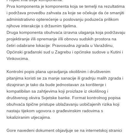
Prva komponenta je komponenta koja se temelji na rezultatima
i podržava provedbu zahvata za koje se očekuje da će smanjiti
administrativno opterećenje u poslovanju poduzeća prilikom
njihove interakcije s državnim tijelima.
Druga komponenta obuhvaća izravna ulaganja koja podržavaju
projektiranje i/ili opremanje i/ili obnovu sudskih prostora na
četiri odabrane lokacije: Pravosudna zgrada u Varaždinu,
Općinski građanski sud u Zagrebu i općinske sudove u Kutini i
Vinkovcima.
Kontrolni popis plana upravljanja okolišnim i društvenim
pitanjima koristi se za manje sanacije ili gradnju malih zgrada i
dizajniran je tako da bude jednostavan za korištenje i
kompatibilan sa zahtjevima koji proizlaze iz okolišnog i
društvenog okvira Svjetske banke. Format kontrolnog popisa
obuhvaća tipične pristupe ublažavanju uobičajenih rizika koji
nastaju tijekom ugovora o građevinskim radovima s
lokaliziranim utjecajima.
Gore navedeni dokument objavljuje se na internetskoj stranici