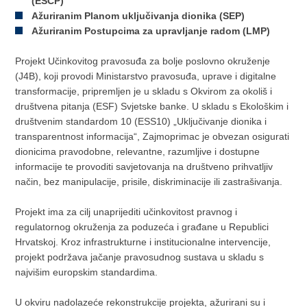
(ESCP)
Ažuriranim Planom uključivanja dionika (SEP)
Ažuriranim Postupcima za upravljanje radom (LMP)
Projekt Učinkovitog pravosuđa za bolje poslovno okruženje
(J4B), koji provodi Ministarstvo pravosuđa, uprave i digitalne
transformacije, pripremljen je u skladu s Okvirom za okoliš i
društvena pitanja (ESF) Svjetske banke. U skladu s Ekološkim i
društvenim standardom 10 (ESS10) „Uključivanje dionika i
transparentnost informacija“, Zajmoprimac je obvezan osigurati
dionicima pravodobne, relevantne, razumljive i dostupne
informacije te provoditi savjetovanja na društveno prihvatljiv
način, bez manipulacije, prisile, diskriminacije ili zastrašivanja.
Projekt ima za cilj unaprijediti učinkovitost pravnog i
regulatornog okruženja za poduzeća i građane u Republici
Hrvatskoj. Kroz infrastrukturne i institucionalne intervencije,
projekt podržava jačanje pravosudnog sustava u skladu s
najvišim europskim standardima.
U okviru nadolazeće rekonstrukcije projekta, ažurirani su i