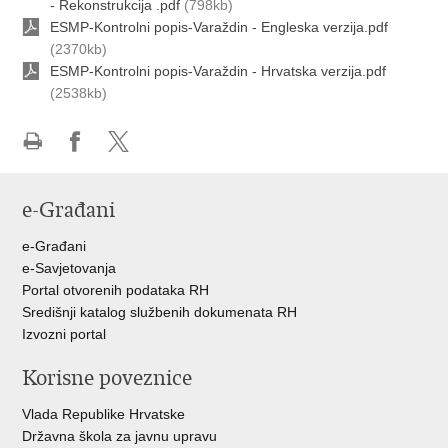
- Rekonstrukcija .pdf
(798kb)
ESMP-Kontrolni popis-Varaždin - Engleska verzija.pdf
(2370kb)
ESMP-Kontrolni popis-Varaždin - Hrvatska verzija.pdf
(2538kb)
Ispiši
Podijeli
Podijeli
stranicu
na
na
e-Građani
Facebooku
Twitteru
e-Građani
e-Savjetovanja
Portal otvorenih podataka RH
Središnji katalog službenih dokumenata RH
Izvozni portal
Korisne poveznice
Vlada Republike Hrvatske
Državna škola za javnu upravu