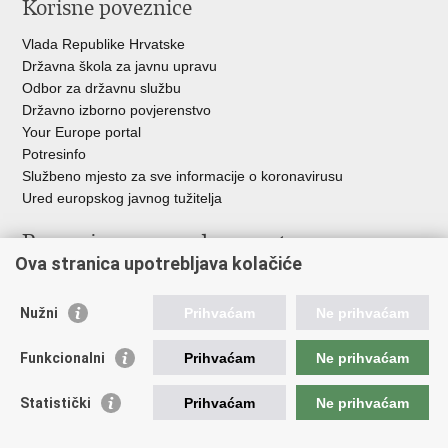
Korisne poveznice
Vlada Republike Hrvatske
Državna škola za javnu upravu
Odbor za državnu službu
Državno izborno povjerenstvo
Your Europe portal
Potresinfo
Službeno mjesto za sve informacije o koronavirusu
Ured europskog javnog tužitelja
Poveznice pravosudnog sustava
Ova stranica upotrebljava kolačiće
Portal sudova
Državno odvjetništvo
Nužni
Prihvaćam
Ne prihvaćam
Ured za suzbijanje korupcije i organiziranog kriminaliteta
Državno sudbeno vijeće
Funkcionalni
Prihvaćam
Ne prihvaćam
Državnoodvjetničko vijeće
Pravosudna akademija
Statistički
Prihvaćam
Ne prihvaćam
Hrvatska odvjetnička komora
Hrvatska javnobilježnička komora