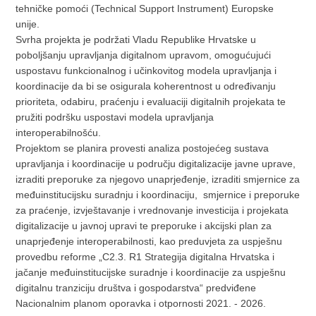
tehničke pomoći (Technical Support Instrument) Europske
unije.
Svrha projekta je podržati Vladu Republike Hrvatske u
poboljšanju upravljanja digitalnom upravom, omogućujući
uspostavu funkcionalnog i učinkovitog modela upravljanja i
koordinacije da bi se osigurala koherentnost u određivanju
prioriteta, odabiru, praćenju i evaluaciji digitalnih projekata te
pružiti podršku uspostavi modela upravljanja
interoperabilnošću.
Projektom se planira provesti analiza postojećeg sustava
upravljanja i koordinacije u području digitalizacije javne uprave,
izraditi preporuke za njegovo unaprjeđenje, izraditi smjernice za
međuinstitucijsku suradnju i koordinaciju, smjernice i preporuke
za praćenje, izvještavanje i vrednovanje investicija i projekata
digitalizacije u javnoj upravi te preporuke i akcijski plan za
unaprjeđenje interoperabilnosti, kao preduvjeta za uspješnu
provedbu reforme „C2.3. R1 Strategija digitalna Hrvatska i
jačanje međuinstitucijske suradnje i koordinacije za uspješnu
digitalnu tranziciju društva i gospodarstva“ predviđene
Nacionalnim planom oporavka i otpornosti 2021. - 2026.