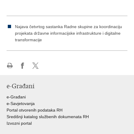
Najava četvrtog sastanka Radne skupine za koordinaciju
projekata državne informacijske infrastrukture i digitalne
transformacije
Ispiši
Podijeli
Podijeli
stranicu
na
na
e-Građani
Facebooku
Twitteru
e-Građani
e-Savjetovanja
Portal otvorenih podataka RH
Središnji katalog službenih dokumenata RH
Izvozni portal