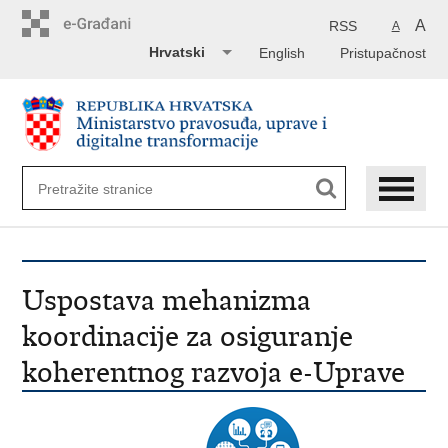
Preskoči
na
A
RSS
A
glavni
Hrvatski
English
Pristupačnost
sadržaj
Uspostava mehanizma
koordinacije za osiguranje
koherentnog razvoja e-Uprave