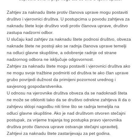
Zahtjev za naknadu štete protiv članova uprave mogu postaviti
društvo i vjerovnici društva. U postupcima u povodu zahtjeva za
naknadu štete koje društvo vodi protiv članova uprave, društvo
zastupa nadzorni odbor.
U slučaju kad zahtjev za naknadu štete podnosi društvo, obveza
naknade štete ne postoji ako se radnja članova uprave temelji
na odluci glavne skupštine, a odobrenje radnje od strane
nadzornog odbora ne isključuje odgovornost.
Zahtjev za naknadu štete mogu postaviti i vjerovnici društva ako
ne mogu svoje tražbine podmiriti od društva te ako član uprave
grubo povrijedi dužnost da primijeni pozornost urednog i
savjesnog gospodarstvenika.
U odnosu na vjerovnike društva obveza da se nadoknadi šteta
ne može se otkloniti tako da se društvo odrekne zahtjeva ili da o
zahtjevu sklopi nagodbu niti time što se radnja temeljila na
odluci glavne skupštine. Ako je nad društvom otvoren stečajni
postupak, za vrijeme trajanja tog postupka pravo vjerovnika
društva protiv članova uprave ostvaruje stečajni upravitelj.
Zahtjevi za naknadu štete zastarijevaju za pet godina.