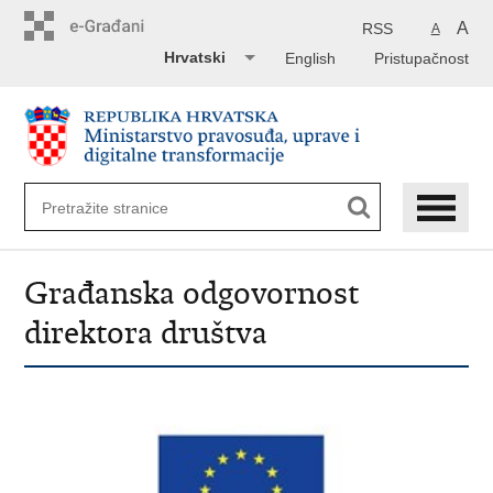
Preskoči
na
A
RSS
A
glavni
Hrvatski
English
Pristupačnost
sadržaj
Građanska odgovornost
direktora društva