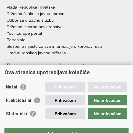
Vlada Republike Hrvatske
Državna škola za javnu upravu
Odbor za državnu službu
Državno izborno povjerenstvo
Your Europe portal
Potresinfo
Službeno mjesto za sve informacije o koronavirusu
Ured europskog javnog tužitelja
Poveznice pravosudnog sustava
Ova stranica upotrebljava kolačiće
Portal sudova
Državno odvjetništvo
Nužni
Prihvaćam
Ne prihvaćam
Ured za suzbijanje korupcije i organiziranog kriminaliteta
Državno sudbeno vijeće
Funkcionalni
Prihvaćam
Ne prihvaćam
Državnoodvjetničko vijeće
Pravosudna akademija
Statistički
Prihvaćam
Ne prihvaćam
Hrvatska odvjetnička komora
Hrvatska javnobilježnička komora
Europski pravosudni portal