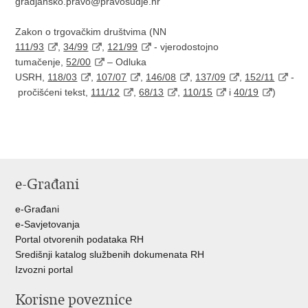
gradjansko.pravo@pravosudje.hr
Zakon o trgovačkim društvima (NN
111/93
,
34/99
,
121/99
- vjerodostojno
tumačenje,
52/00
– Odluka
USRH,
118/03
,
107/07
,
146/08
,
137/09
,
152/11
-
pročišćeni tekst,
111/12
,
68/13
,
110/15
i
40/19
)
e-Građani
e-Građani
e-Savjetovanja
Portal otvorenih podataka RH
Središnji katalog službenih dokumenata RH
Izvozni portal
Korisne poveznice