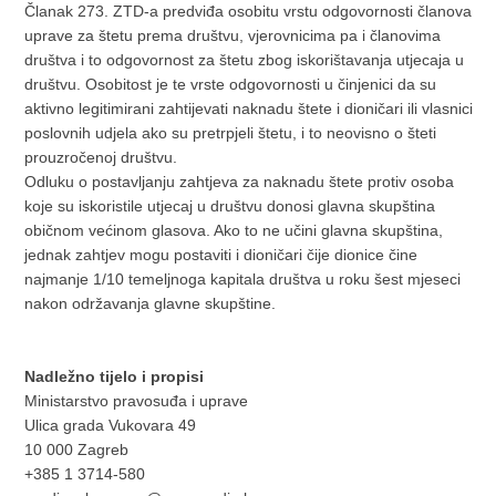
Članak 273. ZTD-a predviđa osobitu vrstu odgovornosti članova
uprave za štetu prema društvu, vjerovnicima pa i članovima
društva i to odgovornost za štetu zbog iskorištavanja utjecaja u
društvu. Osobitost je te vrste odgovornosti u činjenici da su
aktivno legitimirani zahtijevati naknadu štete i dioničari ili vlasnici
poslovnih udjela ako su pretrpjeli štetu, i to neovisno o šteti
prouzročenoj društvu.
Odluku o postavljanju zahtjeva za naknadu štete protiv osoba
koje su iskoristile utjecaj u društvu donosi glavna skupština
običnom većinom glasova. Ako to ne učini glavna skupština,
jednak zahtjev mogu postaviti i dioničari čije dionice čine
najmanje 1/10 temeljnoga kapitala društva u roku šest mjeseci
nakon održavanja glavne skupštine.
Nadležno tijelo i propisi
Ministarstvo pravosuđa i uprave
Ulica grada Vukovara 49
10 000 Zagreb
+385 1 3714-580