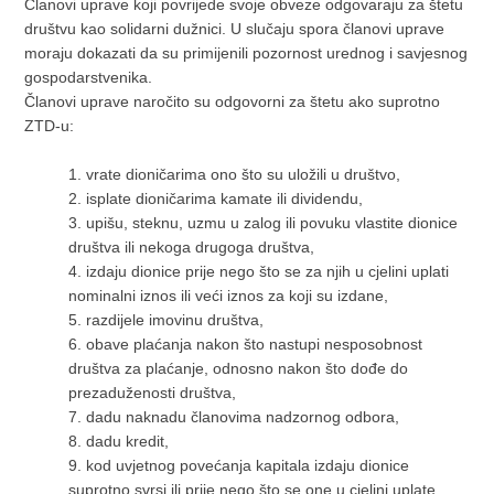
Članovi uprave koji povrijede svoje obveze odgovaraju za štetu
društvu kao solidarni dužnici. U slučaju spora članovi uprave
moraju dokazati da su primijenili pozornost urednog i savjesnog
gospodarstvenika.
Članovi uprave naročito su odgovorni za štetu ako suprotno
ZTD-u:
1. vrate dioničarima ono što su uložili u društvo,
2. isplate dioničarima kamate ili dividendu,
3. upišu, steknu, uzmu u zalog ili povuku vlastite dionice
društva ili nekoga drugoga društva,
4. izdaju dionice prije nego što se za njih u cjelini uplati
nominalni iznos ili veći iznos za koji su izdane,
5. razdijele imovinu društva,
6. obave plaćanja nakon što nastupi nesposobnost
društva za plaćanje, odnosno nakon što dođe do
prezaduženosti društva,
7. dadu naknadu članovima nadzornog odbora,
8. dadu kredit,
9. kod uvjetnog povećanja kapitala izdaju dionice
suprotno svrsi ili prije nego što se one u cjelini uplate.