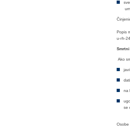
sve
umr
Činjeni
Popis m
u-rh-2
Smrtni
Ako smr
jav
dat
na 
ugo
se 
Osobe k