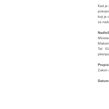
Kad je 
pokojni
koji je
za nad
Nadlež
Minista
Maksim
Tel: 0
pitanj
Propis
Zakon 
Datum 