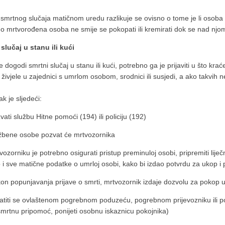
 smrtnog slučaja matičnom uredu razlikuje se ovisno o tome je li osoba 
 mrtvorođena osoba ne smije se pokopati ili kremirati dok se nad njo
slučaj u stanu ili kući
 dogodi smrtni slučaj u stanu ili kući, potrebno ga je prijaviti u što kr
 živjele u zajednici s umrlom osobom, srodnici ili susjedi, a ako takvi
k je sljedeći:
vati službu Hitne pomoći (194) ili policiju (192)
žbene osobe pozvat će mrtvozornika
vozorniku je potrebno osigurati pristup preminuloj osobi, pripremiti lij
 i sve matične podatke o umrloj osobi, kako bi izdao potvrdu za ukop i 
on popunjavanja prijave o smrti, mrtvozornik izdaje dozvolu za pokop 
atiti se ovlaštenom pogrebnom poduzeću, pogrebnom prijevozniku ili 
mrtnu pripomoć, ponijeti osobnu iskaznicu pokojnika)