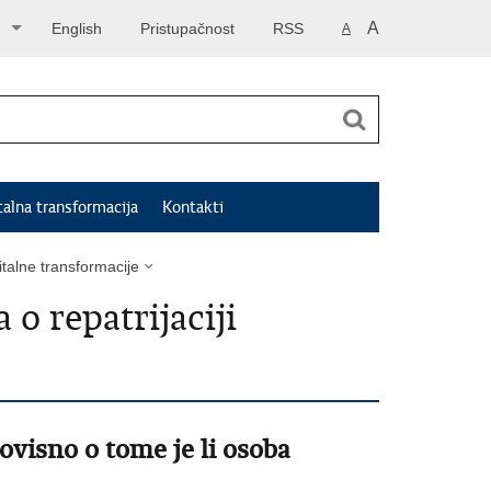
A
English
Pristupačnost
RSS
A
talna transformacija
Kontakti
italne transformacije
 o repatrijaciji
ovisno o tome je li osoba