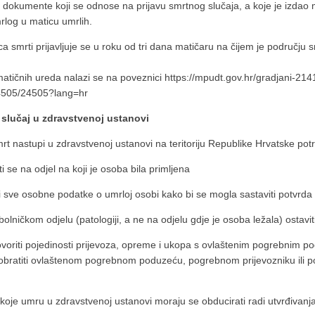
 dokumente koji se odnose na prijavu smrtnog slučaja, a koje je izdao mr
log u maticu umrlih.
ca smrti prijavljuje se u roku od tri dana matičaru na čijem je području sm
atičnih ureda nalazi se na poveznici
https://mpudt.gov.hr/gradjani-214
4505/24505?lang=hr
 slučaj u zdravstvenoj ustanovi
t nastupi u zdravstvenoj ustanovi na teritoriju Republike Hrvatske pot
iti se na odjel na koji je osoba bila primljena
i sve osobne podatke o umrloj osobi kako bi se mogla sastaviti potvrda 
bolničkom odjelu (patologiji, a ne na odjelu gdje je osoba ležala) ostavit
voriti pojedinosti prijevoza, opreme i ukopa s ovlaštenim pogrebnim pod
obratiti ovlaštenom pogrebnom poduzeću, pogrebnom prijevozniku ili p
oje umru u zdravstvenoj ustanovi moraju se obducirati radi utvrđivanja