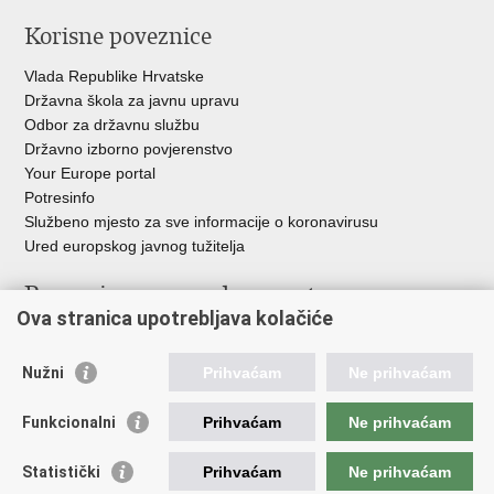
Korisne poveznice
Vlada Republike Hrvatske
Državna škola za javnu upravu
Odbor za državnu službu
Državno izborno povjerenstvo
Your Europe portal
Potresinfo
Službeno mjesto za sve informacije o koronavirusu
Ured europskog javnog tužitelja
Poveznice pravosudnog sustava
Ova stranica upotrebljava kolačiće
Portal sudova
Državno odvjetništvo
Nužni
Prihvaćam
Ne prihvaćam
Ured za suzbijanje korupcije i organiziranog kriminaliteta
Državno sudbeno vijeće
Funkcionalni
Prihvaćam
Ne prihvaćam
Državnoodvjetničko vijeće
Pravosudna akademija
Statistički
Prihvaćam
Ne prihvaćam
Hrvatska odvjetnička komora