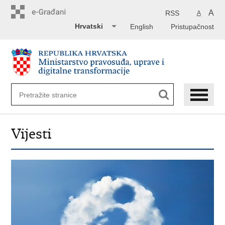
Preskoči
na
A
RSS
A
glavni
Hrvatski
English
Pristupačnost
sadržaj
Vijesti