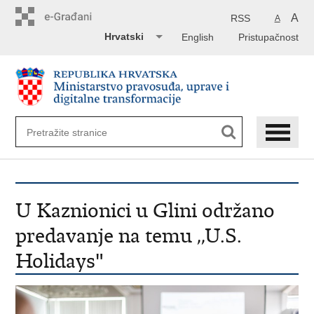
Preskoči
na
A
RSS
A
glavni
Hrvatski
English
Pristupačnost
sadržaj
U Kaznionici u Glini održano
predavanje na temu ,,U.S.
Holidays"