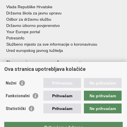
Vlada Republike Hrvatske
Državna škola za javnu upravu
Odbor za državnu službu
Državno izborno povjerenstvo
Your Europe portal
Potresinfo
Službeno mjesto za sve informacije o koronavirusu
Ured europskog javnog tužitelja
Poveznice pravosudnog sustava
Ova stranica upotrebljava kolačiće
Portal sudova
Državno odvjetništvo
Nužni
Prihvaćam
Ne prihvaćam
Ured za suzbijanje korupcije i organiziranog kriminaliteta
Državno sudbeno vijeće
Funkcionalni
Prihvaćam
Ne prihvaćam
Državnoodvjetničko vijeće
Pravosudna akademija
Statistički
Prihvaćam
Ne prihvaćam
Hrvatska odvjetnička komora
Hrvatska javnobilježnička komora
Europski pravosudni portal