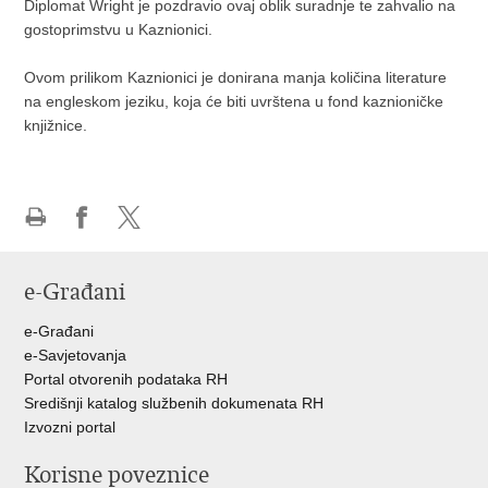
Diplomat Wright je pozdravio ovaj oblik suradnje te zahvalio na
gostoprimstvu u Kaznionici.
Ovom prilikom Kaznionici je donirana manja količina literature
na engleskom jeziku, koja će biti uvrštena u fond kaznioničke
knjižnice.
Ispiši
Podijeli
Podijeli
stranicu
na
na
e-Građani
Facebooku
Twitteru
e-Građani
e-Savjetovanja
Portal otvorenih podataka RH
Središnji katalog službenih dokumenata RH
Izvozni portal
Korisne poveznice