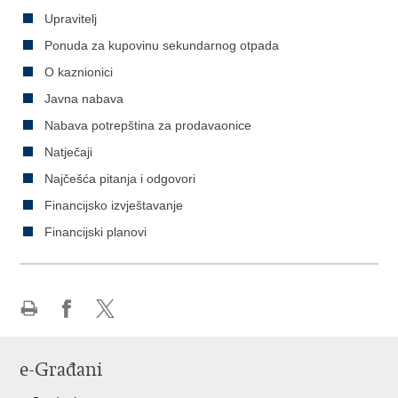
Upravitelj
Ponuda za kupovinu sekundarnog otpada
O kaznionici
Javna nabava
Nabava potrepština za prodavaonice
Natječaji
Najčešća pitanja i odgovori
Financijsko izvještavanje
Financijski planovi
Ispiši
Podijeli
Podijeli
stranicu
na
na
e-Građani
Facebooku
Twitteru