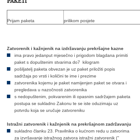
PAKETI
Prijam paketa
prilikom posjete
Zatvorenik i kažnjenik
na izdržavanju prekršajne kazne
ima pravo jedanput mjesečno i prigodom blagdana primiti
paket s dopuštenim stvarima do7 kilogram
pošiljatelj paketa obvezan je uz paket priložiti popis
sadržaja po vrsti i količini te ime i prezime
zatvorenika kojemu je paket namijenjen paket se otvara i
pregledava u nazočnosti zatvorenika
s nedopuštenim, pokvarenim ili opasnim sadržajem paketa
postupa se sukladno Zakonu te se iste oduzimaju uz
potvrdu koja se uručuje zatvoreniku
Istražni zatvorenik i kažnjenik na prekršajnom zadržavanju
sukladno članku 23. Pravilnika o kućnom redu u zatvorima
za izvršavanje istražnog zatvora istražni zatvorenik ("