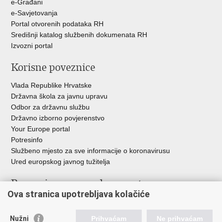
e-Građani
e-Savjetovanja
Portal otvorenih podataka RH
Središnji katalog službenih dokumenata RH
Izvozni portal
Korisne poveznice
Vlada Republike Hrvatske
Državna škola za javnu upravu
Odbor za državnu službu
Državno izborno povjerenstvo
Your Europe portal
Potresinfo
Službeno mjesto za sve informacije o koronavirusu
Ured europskog javnog tužitelja
Poveznice pravosudnog sustava
Ova stranica upotrebljava kolačiće
Portal sudova
Državno odvjetništvo
Nužni
Prihvaćam
Ne prihvaćam