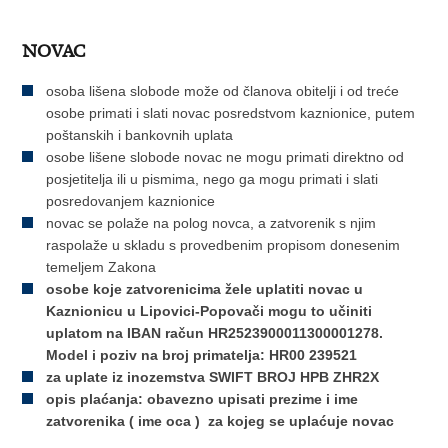
NOVAC
osoba lišena slobode može od članova obitelji i od treće
osobe primati i slati novac posredstvom kaznionice, putem
poštanskih i bankovnih uplata
osobe lišene slobode novac ne mogu primati direktno od
posjetitelja ili u pismima, nego ga mogu primati i slati
posredovanjem kaznionice
novac se polaže na polog novca, a zatvorenik s njim
raspolaže u skladu s provedbenim propisom donesenim
temeljem Zakona
osobe koje zatvorenicima žele uplatiti novac u
Kaznionicu u Lipovici-Popovači mogu to učiniti
uplatom na IBAN račun HR2523900011300001278.
Model i poziv na broj primatelja: HR00 239521
za uplate iz inozemstva SWIFT BROJ
HPB ZHR2X
opis plaćanja: obavezno upisati prezime i ime
zatvorenika ( ime oca ) za kojeg se uplaćuje novac