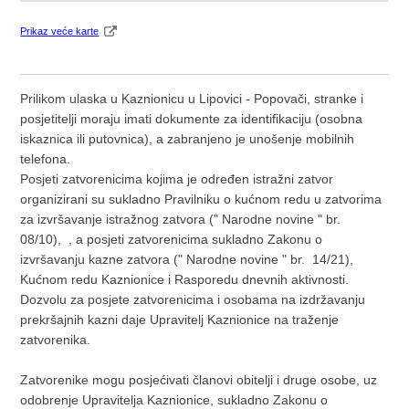
Prikaz veće karte
Prilikom ulaska u Kaznionicu u Lipovici - Popovači, stranke i
posjetitelji moraju imati dokumente za identifikaciju (osobna
iskaznica ili putovnica), a zabranjeno je unošenje mobilnih
telefona.
Posjeti zatvorenicima kojima je određen istražni zatvor
organizirani su sukladno Pravilniku o kućnom redu u zatvorima
za izvršavanje istražnog zatvora (" Narodne novine " br.
08/10), , a posjeti zatvorenicima sukladno Zakonu o
izvršavanju kazne zatvora (" Narodne novine " br. 14/21),
Kućnom redu Kaznionice i Rasporedu dnevnih aktivnosti.
Dozvolu za posjete zatvorenicima i osobama na izdržavanju
prekršajnih kazni daje Upravitelj Kaznionice na traženje
zatvorenika.
Zatvorenike mogu posjećivati članovi obitelji i druge osobe, uz
odobrenje Upravitelja Kaznionice, sukladno Zakonu o