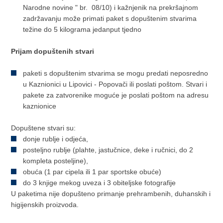
Narodne novine " br. 08/10) i kažnjenik na prekršajnom
zadržavanju može primati paket s dopuštenim stvarima
težine do 5 kilograma jedanput tjedno
Prijam dopuštenih stvari
paketi s dopuštenim stvarima se mogu predati neposredno
u Kaznionici u Lipovici - Popovači ili poslati poštom. Stvari i
pakete za zatvorenike moguće je poslati poštom na adresu
kaznionice
Dopuštene stvari su:
donje rublje i odjeća,
posteljno rublje (plahte, jastučnice, deke i ručnici, do 2
kompleta posteljine),
obuća (1 par cipela ili 1 par sportske obuće)
do 3 knjige mekog uveza i 3 obiteljske fotografije
U paketima nije dopušteno primanje prehrambenih, duhanskih i
higijenskih proizvoda.