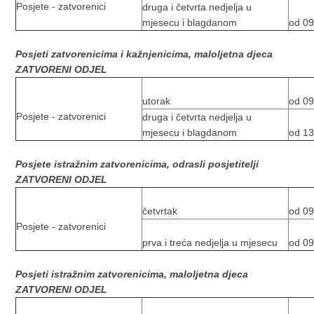
Posjete - zatvorenici
druga i četvrta nedjelja u
mjesecu i blagdanom
od 09
Posjeti zatvorenicima i kažnjenicima, maloljetna djeca
ZATVORENI ODJEL
utorak
od 09
Posjete - zatvorenici
druga i četvrta nedjelja u
mjesecu i blagdanom
od 13
Posjete istražnim zatvorenicima, odrasli posjetitelji
ZATVORENI ODJEL
četvrtak
od 09
Posjete - zatvorenici
prva i treća nedjelja u mjesecu
od 09
Posjeti istražnim zatvorenicima, maloljetna djeca
ZATVORENI ODJEL