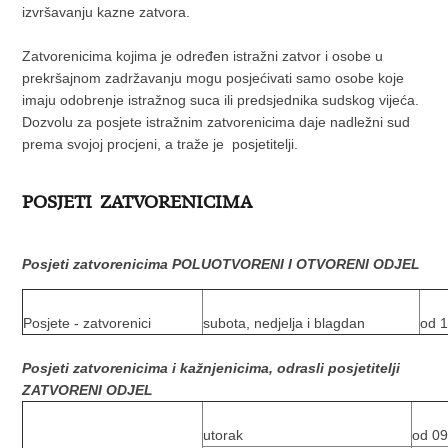
izvršavanju kazne zatvora.
Zatvorenicima kojima je određen istražni zatvor i osobe u
prekršajnom zadržavanju mogu posjećivati samo osobe koje
imaju odobrenje istražnog suca ili predsjednika sudskog vijeća.
Dozvolu za posjete istražnim zatvorenicima daje nadležni sud
prema svojoj procjeni, a traže je posjetitelji.
POSJETI ZATVORENICIMA
Posjeti zatvorenicima POLUOTVORENI I OTVORENI ODJEL
Posjete - zatvorenici
subota, nedjelja i blagdan
od 1
Posjeti zatvorenicima i kažnjenicima, odrasli posjetitelji
ZATVORENI ODJEL
utorak
od 09