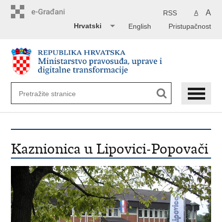
Preskoči
na
A
RSS
A
glavni
Hrvatski
English
Pristupačnost
sadržaj
Kaznionica u Lipovici-Popovači