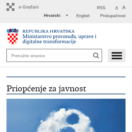
Preskoči
na
A
RSS
A
glavni
Hrvatski
English
Pristupačnost
sadržaj
Priopćenje za javnost