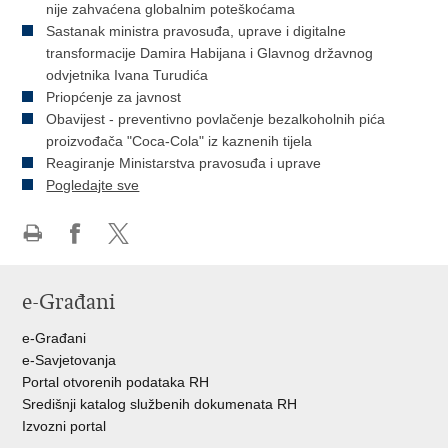
nije zahvaćena globalnim poteškoćama
Sastanak ministra pravosuđa, uprave i digitalne
transformacije Damira Habijana i Glavnog državnog
odvjetnika Ivana Turudića
Priopćenje za javnost
Obavijest - preventivno povlačenje bezalkoholnih pića
proizvođača "Coca-Cola" iz kaznenih tijela
Reagiranje Ministarstva pravosuđa i uprave
Pogledajte sve
Ispiši
Podijeli
Podijeli
stranicu
na
na
e-Građani
Facebooku
Twitteru
e-Građani
e-Savjetovanja
Portal otvorenih podataka RH
Središnji katalog službenih dokumenata RH
Izvozni portal