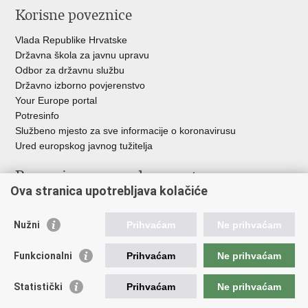
Korisne poveznice
Vlada Republike Hrvatske
Državna škola za javnu upravu
Odbor za državnu službu
Državno izborno povjerenstvo
Your Europe portal
Potresinfo
Službeno mjesto za sve informacije o koronavirusu
Ured europskog javnog tužitelja
Poveznice pravosudnog sustava
Ova stranica upotrebljava kolačiće
Portal sudova
Državno odvjetništvo
Nužni
Prihvaćam
Ne prihvaćam
Ured za suzbijanje korupcije i organiziranog kriminaliteta
Državno sudbeno vijeće
Funkcionalni
Prihvaćam
Ne prihvaćam
Državnoodvjetničko vijeće
Pravosudna akademija
Statistički
Prihvaćam
Ne prihvaćam
Hrvatska odvjetnička komora
Hrvatska javnobilježnička komora