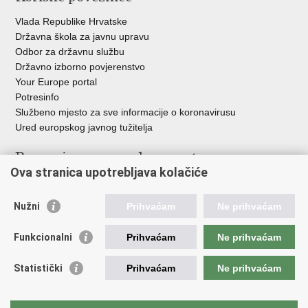
Vlada Republike Hrvatske
Državna škola za javnu upravu
Odbor za državnu službu
Državno izborno povjerenstvo
Your Europe portal
Potresinfo
Službeno mjesto za sve informacije o koronavirusu
Ured europskog javnog tužitelja
Poveznice pravosudnog sustava
Ova stranica upotrebljava kolačiće
Portal sudova
Državno odvjetništvo
Nužni
Prihvaćam
Ne prihvaćam
Ured za suzbijanje korupcije i organiziranog kriminaliteta
Državno sudbeno vijeće
Funkcionalni
Prihvaćam
Ne prihvaćam
Državnoodvjetničko vijeće
Pravosudna akademija
Statistički
Prihvaćam
Ne prihvaćam
Hrvatska odvjetnička komora
Hrvatska javnobilježnička komora
Europski pravosudni portal