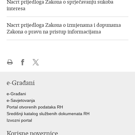
Nacrt prijedloga Zakona o sprječavanju sukoba
interesa
Nacrt prijedloga Zakona o izmjenama i dopunama
Zakona o pravu na pristup informacijama
Ispiši
Podijeli
Podijeli
stranicu
na
na
e-Građani
Facebooku
Twitteru
e-Građani
e-Savjetovanja
Portal otvorenih podataka RH
Središnji katalog službenih dokumenata RH
Izvozni portal
Korisne poveznice