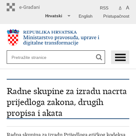
Preskoči
na
A
RSS
A
glavni
Hrvatski
English
Pristupačnost
sadržaj
Radne skupine za izradu nacrta
prijedloga zakona, drugih
propisa i akata
Radna skupina za izradu Prijedloga etičkog kodeksa