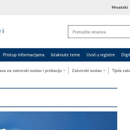
Hrvatski
Pristup informacijama
Istaknute teme
Uvid u registre
Digi
va za zatvorski sustav i probaciju
Zatvorski sustav
Tijela za