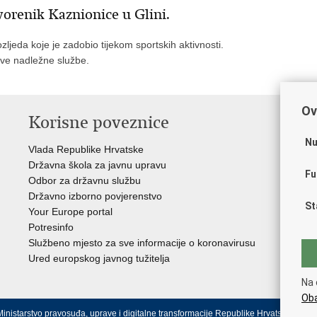
vorenik Kaznionice u Glini.
ozljeda koje je zadobio tijekom sportskih aktivnosti.
sve nadležne službe.
Ov
Korisne poveznice
P
Nu
Vlada Republike Hrvatske
Por
Državna škola za javnu upravu
Drž
Fu
Odbor za državnu službu
Ure
Državno izborno povjerenstvo
Drž
St
Your Europe portal
Drž
Potresinfo
Pra
Službeno mjesto za sve informacije o koronavirusu
Hrv
Ured europskog javnog tužitelja
Hrv
Eur
Na 
Oba
inistarstvo pravosuđa, uprave i digitalne transformacije Republike Hrvatske.
Uvjeti