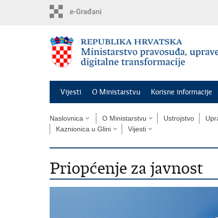
Preskoči
na
glavni
sadržaj
Vijesti
O Ministarstvu
Korisne informacije
Naslovnica
O Ministarstvu
Ustrojstvo
Upra
Kaznionica u Glini
Vijesti
Priopćenje za javnost