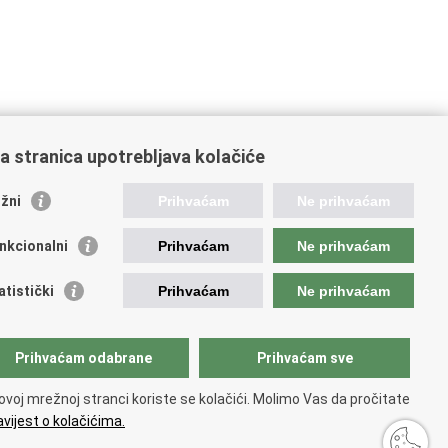
a stranica upotrebljava kolačiće
oveznice pravosudnog sustava
žni
Prihvaćam
Ne prihvaćam
tal sudova
avno odvjetništvo
nkcionalni
Prihvaćam
Ne prihvaćam
d za suzbijanje korupcije i organiziranog kriminaliteta
avno sudbeno vijeće
atistički
Prihvaćam
Ne prihvaćam
avnoodvjetničko vijeće
vosudna akademija
atska odvjetnička komora
Prihvaćam odabrane
Prihvaćam sve
atska javnobilježnička komora
opski pravosudni portal
ovoj mrežnoj stranci koriste se kolačići. Molimo Vas da pročitate
vijest o kolačićima.
 korištenja
.
Izjava o