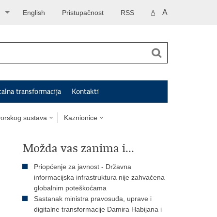
A
English
Pristupačnost
RSS
A
talna transformacija
Kontakti
tvorskog sustava
Kaznionice
Možda vas zanima i...
Priopćenje za javnost - Državna
informacijska infrastruktura nije zahvaćena
globalnim poteškoćama
Sastanak ministra pravosuđa, uprave i
digitalne transformacije Damira Habijana i