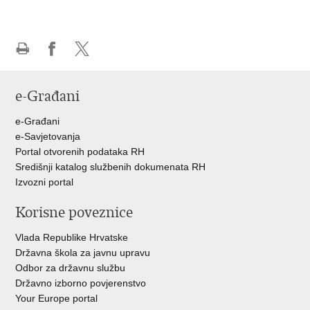
Ispiši
Podijeli
Podijeli
stranicu
na
na
e-Građani
Facebooku
Twitteru
e-Građani
e-Savjetovanja
Portal otvorenih podataka RH
Središnji katalog službenih dokumenata RH
Izvozni portal
Korisne poveznice
Vlada Republike Hrvatske
Državna škola za javnu upravu
Odbor za državnu službu
Državno izborno povjerenstvo
Your Europe portal