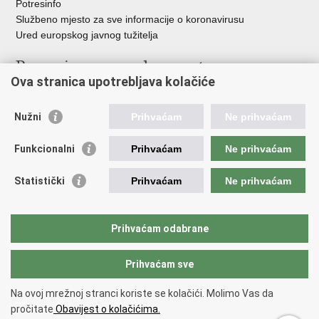
Potresinfo
Službeno mjesto za sve informacije o koronavirusu
Ured europskog javnog tužitelja
Poveznice pravosudnog sustava
Ova stranica upotrebljava kolačiće
Portal sudova
Državno odvjetništvo
Nužni
Prihvaćam
Ne prihvaćam
Ured za suzbijanje korupcije i organiziranog kriminaliteta
Državno sudbeno vijeće
Funkcionalni
Prihvaćam
Ne prihvaćam
Državnoodvjetničko vijeće
Pravosudna akademija
Statistički
Prihvaćam
Ne prihvaćam
Hrvatska odvjetnička komora
Hrvatska javnobilježnička komora
Europski pravosudni portal
Prihvaćam odabrane
Prihvaćam sve
Povratak na vrh
Copyright © 2026 Ministarstvo pravosuđa, uprave i digitalne
Na ovoj mrežnoj stranci koriste se kolačići. Molimo Vas da
transformacije Republike Hrvatske.
Uvjeti korištenja
.
Izjava o
pročitate
Obavijest o kolačićima.
pristupačnosti
.