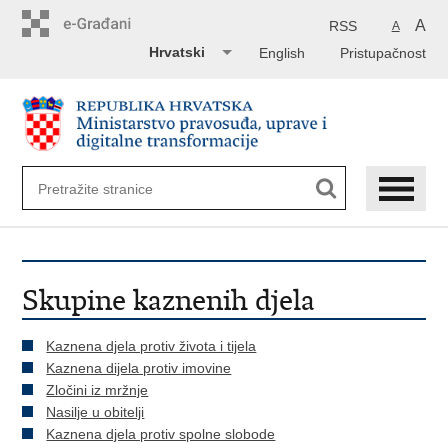
Preskoči
na
A
RSS
A
glavni
Hrvatski
English
Pristupačnost
sadržaj
Skupine kaznenih djela
Kaznena djela protiv života i tijela
Kaznena dijela protiv imovine
Zločini iz mržnje
Nasilje u obitelji
Kaznena djela protiv spolne slobode