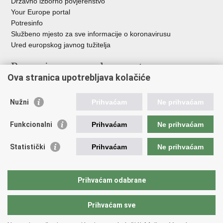
Državno izborno povjerenstvo
Your Europe portal
Potresinfo
Službeno mjesto za sve informacije o koronavirusu
Ured europskog javnog tužitelja
Poveznice pravosudnog sustava
Ova stranica upotrebljava kolačiće
Portal sudova
Državno odvjetništvo
Nužni
Prihvaćam
Ne prihvaćam
Ured za suzbijanje korupcije i organiziranog kriminaliteta
Državno sudbeno vijeće
Funkcionalni
Prihvaćam
Ne prihvaćam
Državnoodvjetničko vijeće
Pravosudna akademija
Statistički
Prihvaćam
Ne prihvaćam
Hrvatska odvjetnička komora
Hrvatska javnobilježnička komora
Europski pravosudni portal
Prihvaćam odabrane
Prihvaćam sve
Povratak na vrh