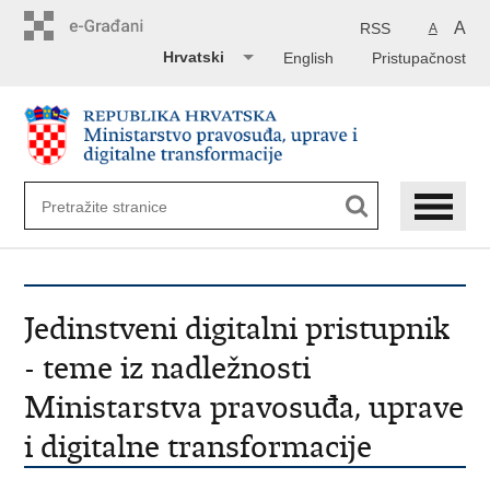
Preskoči
na
A
RSS
A
glavni
Hrvatski
English
Pristupačnost
sadržaj
Jedinstveni digitalni pristupnik
- teme iz nadležnosti
Ministarstva pravosuđa, uprave
i digitalne transformacije