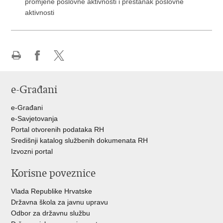
promjene poslovne aktivnosti i prestanak poslovne
aktivnosti
Ispiši
Podijeli
Podijeli
stranicu
na
na
e-Građani
Facebooku
Twitteru
e-Građani
e-Savjetovanja
Portal otvorenih podataka RH
Središnji katalog službenih dokumenata RH
Izvozni portal
Korisne poveznice
Vlada Republike Hrvatske
Državna škola za javnu upravu
Odbor za državnu službu