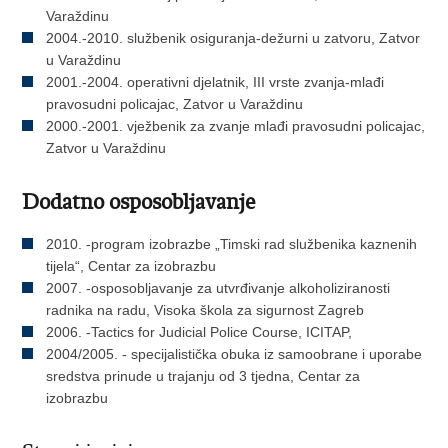
Varaždinu
2004.-2010. službenik osiguranja-dežurni u zatvoru, Zatvor
u Varaždinu
2001.-2004. operativni djelatnik, III vrste zvanja-mlađi
pravosudni policajac, Zatvor u Varaždinu
2000.-2001. vježbenik za zvanje mlađi pravosudni policajac,
Zatvor u Varaždinu
Dodatno osposobljavanje
2010. -program izobrazbe „Timski rad službenika kaznenih
tijela“, Centar za izobrazbu
2007. -osposobljavanje za utvrđivanje alkoholiziranosti
radnika na radu, Visoka škola za sigurnost Zagreb
2006. -Tactics for Judicial Police Course, ICITAP,
2004/2005. - specijalistička obuka iz samoobrane i uporabe
sredstva prinude u trajanju od 3 tjedna, Centar za
izobrazbu