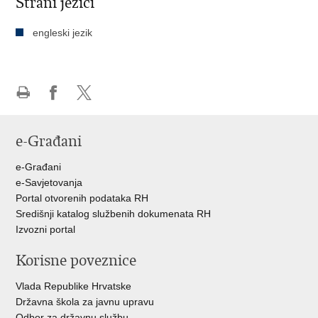
Strani jezici
engleski jezik
Ispiši
Podijeli
Podijeli
stranicu
na
na
e-Građani
Facebooku
Twitteru
e-Građani
e-Savjetovanja
Portal otvorenih podataka RH
Središnji katalog službenih dokumenata RH
Izvozni portal
Korisne poveznice
Vlada Republike Hrvatske
Državna škola za javnu upravu
Odbor za državnu službu