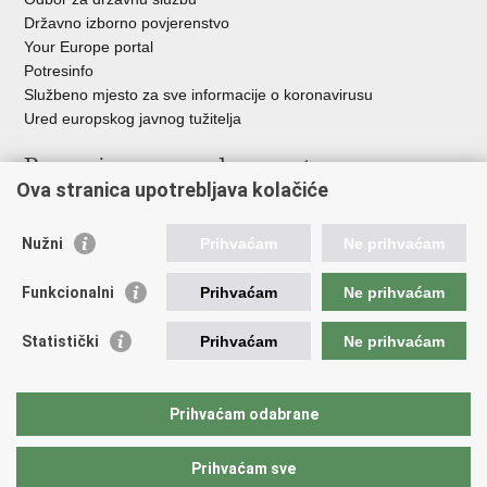
Državno izborno povjerenstvo
Your Europe portal
Potresinfo
Službeno mjesto za sve informacije o koronavirusu
Ured europskog javnog tužitelja
Poveznice pravosudnog sustava
Ova stranica upotrebljava kolačiće
Portal sudova
Državno odvjetništvo
Nužni
Prihvaćam
Ne prihvaćam
Ured za suzbijanje korupcije i organiziranog kriminaliteta
Državno sudbeno vijeće
Funkcionalni
Prihvaćam
Ne prihvaćam
Državnoodvjetničko vijeće
Pravosudna akademija
Statistički
Prihvaćam
Ne prihvaćam
Hrvatska odvjetnička komora
Hrvatska javnobilježnička komora
Europski pravosudni portal
Prihvaćam odabrane
Prihvaćam sve
Povratak na vrh