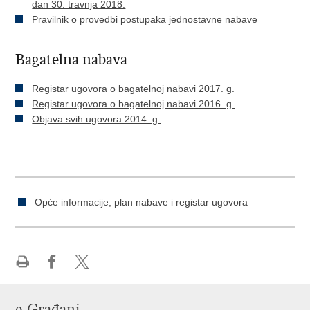
dan 30. travnja 2018.
Pravilnik o provedbi postupaka jednostavne nabave
Bagatelna nabava
Registar ugovora o bagatelnoj nabavi 2017. g.
Registar ugovora o bagatelnoj nabavi 2016. g.
Objava svih ugovora 2014. g.
Opće informacije, plan nabave i registar ugovora
Ispiši
Podijeli
Podijeli
stranicu
na
na
e-Građani
Facebooku
Twitteru