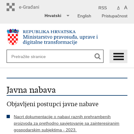
Preskoči
na
A
RSS
A
glavni
Hrvatski
English
Pristupačnost
sadržaj
Javna nabava
Objavljeni postupci javne nabave
Nacrt dokumentacije o nabavi raznih prehrambenih
proizvoda za prethodno savjetovanje sa zainteresiranim
gospodarskim subjektima - 2023.