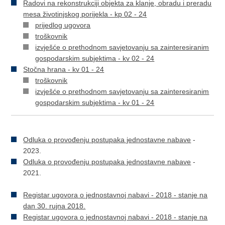
Radovi na rekonstrukciji objekta za klanje, obradu i preradu
mesa životinjskog porijekla - kp 02 - 24
prijedlog ugovora
troškovnik
izvješće o prethodnom savjetovanju sa zainteresiranim
gospodarskim subjektima - kv 02 - 24
Stočna hrana - kv 01 - 24
troškovnik
izvješće o prethodnom savjetovanju sa zainteresiranim
gospodarskim subjektima - kv 01 - 24
Odluka o provođenju postupaka jednostavne nabave
-
2023.
Odluka o provođenju postupaka jednostavne nabave
-
2021.
Registar ugovora o jednostavnoj nabavi - 2018 - stanje na
dan 30. rujna 2018.
Registar ugovora o jednostavnoj nabavi - 2018 - stanje na