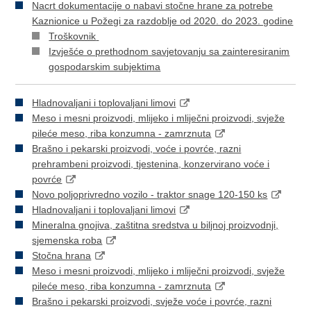
Nacrt dokumentacije o nabavi stočne hrane za potrebe
Kaznionice u Požegi za razdoblje od 2020. do 2023. godine
Troškovnik
Izvješće o prethodnom savjetovanju sa zainteresiranim
gospodarskim subjektima
Hladnovaljani i toplovaljani limovi
Meso i mesni proizvodi, mlijeko i mliječni proizvodi, svježe
pileće meso, riba konzumna - zamrznuta
Brašno i pekarski proizvodi, voće i povrće, razni
prehrambeni proizvodi, tjestenina, konzervirano voće i
povrće
Novo poljoprivredno vozilo - traktor snage 120-150 ks
Hladnovaljani i toplovaljani limovi
Mineralna gnojiva, zaštitna sredstva u biljnoj proizvodnji,
sjemenska roba
Stočna hrana
Meso i mesni proizvodi, mlijeko i mliječni proizvodi, svježe
pileće meso, riba konzumna - zamrznuta
Brašno i pekarski proizvodi, svježe voće i povrće, razni