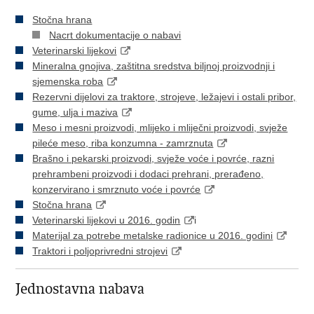
Stočna hrana
Nacrt dokumentacije o nabavi
Veterinarski lijekovi
Mineralna gnojiva, zaštitna sredstva biljnoj proizvodnji i
sjemenska roba
Rezervni dijelovi za traktore, strojeve, ležajevi i ostali pribor,
gume, ulja i maziva
Meso i mesni proizvodi, mlijeko i mliječni proizvodi, svježe
pileće meso, riba konzumna - zamrznuta
Brašno i pekarski proizvodi, svježe voće i povrće, razni
prehrambeni proizvodi i dodaci prehrani, prerađeno,
konzervirano i smrznuto voće i povrće
Stočna hrana
Veterinarski lijekovi u 2016. godin
i
Materijal za potrebe metalske radionice u 2016. godini
Traktori i poljoprivredni strojevi
Jednostavna nabava