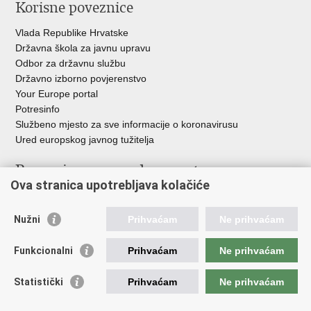
Korisne poveznice
Vlada Republike Hrvatske
Državna škola za javnu upravu
Odbor za državnu službu
Državno izborno povjerenstvo
Your Europe portal
Potresinfo
Službeno mjesto za sve informacije o koronavirusu
Ured europskog javnog tužitelja
Poveznice pravosudnog sustava
Ova stranica upotrebljava kolačiće
Portal sudova
Državno odvjetništvo
Nužni
Prihvaćam
Ne prihvaćam
Ured za suzbijanje korupcije i organiziranog kriminaliteta
Državno sudbeno vijeće
Funkcionalni
Prihvaćam
Ne prihvaćam
Državnoodvjetničko vijeće
Pravosudna akademija
Statistički
Prihvaćam
Ne prihvaćam
Hrvatska odvjetnička komora
Hrvatska javnobilježnička komora