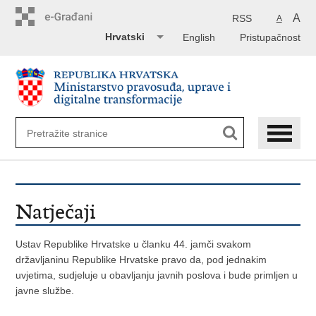
Preskoči
na
A
RSS
A
glavni
Hrvatski
English
Pristupačnost
sadržaj
Natječaji
Ustav Republike Hrvatske u članku 44. jamči svakom
državljaninu Republike Hrvatske pravo da, pod jednakim
uvjetima, sudjeluje u obavljanju javnih poslova i bude primljen u
javne službe.