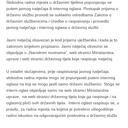
Slobodna radna mjesta u državnim tijelima popunjavaju se
putem javnog natječaja ili internog oglasa. Postupak prijama u
državnu službu provodi se sukladno odredbama Zakona o
državnim službenicima i Uredbe o raspisivanju i provedbi
javnog natječaja i internog oglasa u državnoj službi.
Javni natječaj obavezan je kod prijama vježbenika i kada je to
zakonom izrijekom propisano. Javni natječaj obvezno se
objavljuje u „Narodnim novinama“, web stranici Ministarstva
uprave i web stranici državnog tijela koje raspisuje natječaj.
U ostalim slučajevima, prije raspisivanja javnog natječaja,
slobodna radna mjesta mogu se popunjavati putem internog
oglasa na koji se mogu javiti samo državni službenici. Stoga se
interni oglas objavljuje samo na web stranici Ministarstva
uprave, na web stranici državnog tijela koje ga raspisuje i na
oglasnoj ploči svih državnih tijela. Interni oglasi raspisuju se, u
pravilu, za radna mjesta na kojima je potrebno višegodišnje
radno iskustvo na odgovarajućim poslovima u državnoj službi.