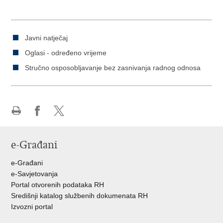
Javni natječaj
Oglasi - određeno vrijeme
Stručno osposobljavanje bez zasnivanja radnog odnosa
Ispiši
Podijeli
Podijeli
stranicu
na
na
e-Građani
Facebooku
Twitteru
e-Građani
e-Savjetovanja
Portal otvorenih podataka RH
Središnji katalog službenih dokumenata RH
Izvozni portal