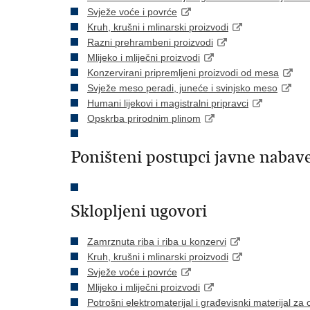
Svježe voće i povrće
Kruh, krušni i mlinarski proizvodi
Razni prehrambeni proizvodi
Mlijeko i mliječni proizvodi
Konzervirani pripremljeni proizvodi od mesa
Svježe meso peradi, juneće i svinjsko meso
Humani lijekovi i magistralni pripravci
Opskrba prirodnim plinom
Poništeni postupci javne nabav
Sklopljeni ugovori
Zamrznuta riba i riba u konzervi
Kruh, krušni i mlinarski proizvodi
Svježe voće i povrće
Mlijeko i mliječni proizvodi
Potrošni elektromaterijal i građevisnki materijal za