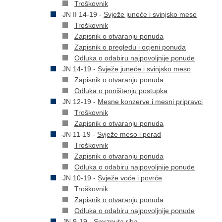
Troškovnik
JN II 14-19 -
Svježe juneće i svinjsko meso
Troškovnik
Zapisnik o otvaranju ponuda
Zapisnik o pregledu i ocjeni ponuda
Odluka o odabiru najpovoljnije ponude
JN 14-19 -
Svježe juneće i svinjsko meso
Zapisnik o otvaranju ponuda
Odluka o poništenju postupka
JN 12-19 -
Mesne konzerve i mesni pripravci
Troškovnik
Zapisnik o otvaranju ponuda
JN 11-19 -
Svježe meso i perad
Troškovnik
Zapisnik o otvaranju ponuda
Odluka o odabiru najpovoljnije ponude
JN 10-19 -
Svježe voće i povrće
Troškovnik
Zapisnik o otvaranju ponuda
Odluka o odabiru najpovoljnije ponude
JN 9-19 -
Smrznuta riba