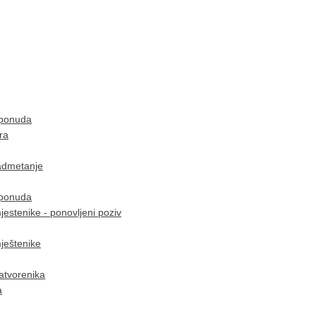
i ponuda
ra
nadmetanje
i ponuda
jestenike - ponovljeni poziv
mještenike
zatvorenika
a