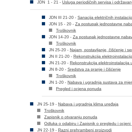
JDN 1 - 21 -
Usluga periodičnih servisa i održava
JDN III 21-20 -
Sanacija električnih instalac
JDN 15 - 20 -
Za postupak jednostavne naba
Troškovnik
JDN 14-20 -
Za postupak jednostavne nabav
Troškovnik
JN 25-20 -
Najam, postavljanje, čišćenje i s
JN II 21-20 -
Rekonstrukcija elektroinstalaci
JN 21-20 -
Rekonstrukcija elektroinstalacija
JN 8-20 -
Sredstva za pranje i čišćenje
Troškovnik
JN 1-20 -
Nabava i ugradnja sustava za mjer
Pregled i ocjena ponuda
JN 25-19 -
Nabava i ugradnja klima uređaja
Troškovnik
Zapisnik o otvaranju ponuda
Odluka o odabiru i Zapisnik o pregledu i ocjen
JN 22-19 -
Razni prehrambeni proizvodi