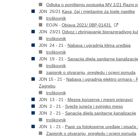
Odluka o poništenju postupka MV 1/21 Razni p
JDN 25/21
Kava, čaj i mješavine za tople napitke
troškovnik
EOJN -
Objava 2021/ 0BP-01431
JDN 23/21
Odvoz i zbrinjavanje biorazgradivog ku
troškovnik
JDN 24 - 21 -
Nabava i ugradnja klima uređaja
troškovnik
JDN 19 - 21 -
Sanacija dijela sanitarne kanalizac
troškovnik
zapisnik o otvaranju, pregledu i ocjeni ponuda
JDN 15 - 21 -
Nabava i ugradnja elektro ormara - 
Zagrebu
troškovnik
JDN 13 - 21 -
Mesne konzerve i mesni pripravci
JDN 2 - 21 -
Svježe juneće i svinjsko meso
JDN 2 - 21 -
Sanacija dijela sanitarne kanalizacije
troškovnik
JDN 1 - 21 -
Papir za fotokopirne uređaje i pisače
Zapisnik o otvaranju, pregledu i ocjeni ponuda