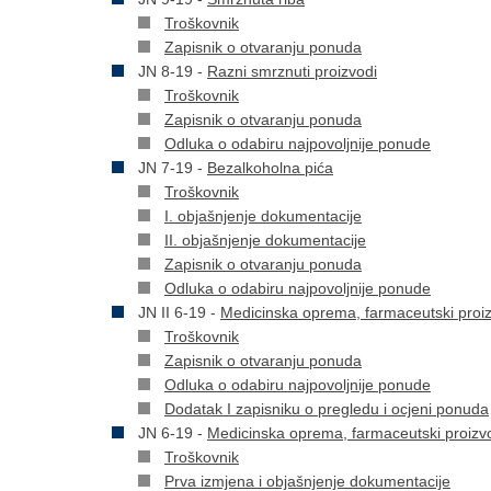
Troškovnik
Zapisnik o otvaranju ponuda
JN 8-19 -
Razni smrznuti proizvodi
Troškovnik
Zapisnik o otvaranju ponuda
Odluka o odabiru najpovoljnije ponude
JN 7-19 -
Bezalkoholna pića
Troškovnik
I. objašnjenje dokumentacije
II. objašnjenje dokumentacije
Zapisnik o otvaranju ponuda
Odluka o odabiru najpovoljnije ponude
JN II 6-19 -
Medicinska oprema, farmaceutski proiz
Troškovnik
Zapisnik o otvaranju ponuda
Odluka o odabiru najpovoljnije ponude
Dodatak I zapisniku o pregledu i ocjeni ponuda
JN 6-19 -
Medicinska oprema, farmaceutski proizvo
Troškovnik
Prva izmjena i objašnjenje dokumentacije