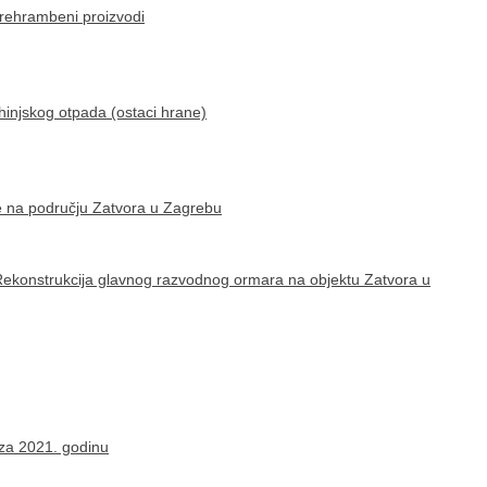
rehrambeni proizvodi
hinjskog otpada (ostaci hrane)
ije na području Zatvora u Zagrebu
Rekonstrukcija glavnog razvodnog ormara na objektu Zatvora u
 za 2021. godinu