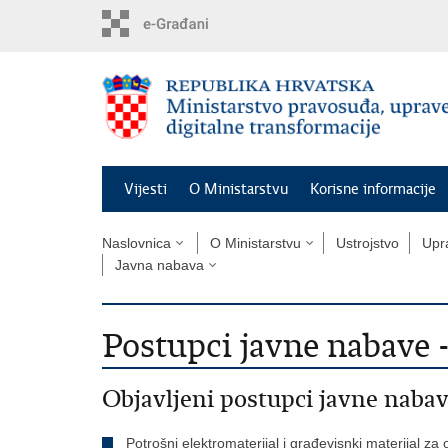
Preskoči
na
glavni
sadržaj
Vijesti
O Ministarstvu
Korisne informacije
Naslovnica
O Ministarstvu
Ustrojstvo
Upra
Javna nabava
Postupci javne nabave -
Objavljeni postupci javne naba
Potrošni elektromaterijal i građevisnki materijal za