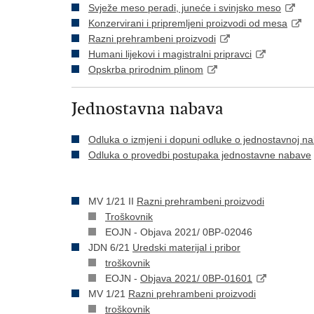
Svježe meso peradi, juneće i svinjsko meso
Konzervirani i pripremljeni proizvodi od mesa
Razni prehrambeni proizvodi
Humani lijekovi i magistralni pripravci
Opskrba prirodnim plinom
Jednostavna nabava
Odluka o izmjeni i dopuni odluke o jednostavnoj na
Odluka o provedbi postupaka jednostavne nabave
MV 1/21 II
Razni prehrambeni proizvodi
Troškovnik
EOJN - Objava 2021/ 0BP-02046
JDN 6/21
Uredski materijal i pribor
troškovnik
EOJN -
Objava 2021/ 0BP-01601
MV 1/21
Razni prehrambeni proizvodi
troškovnik