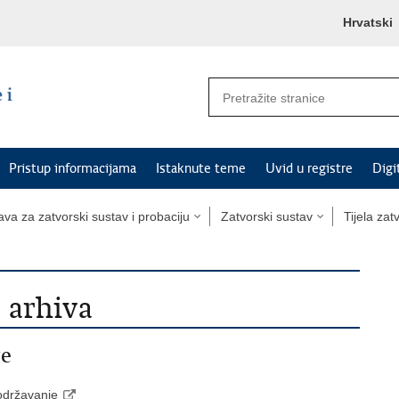
Hrvatski
Pristup informacijama
Istaknute teme
Uvid u registre
Digi
va za zatvorski sustav i probaciju
Zatvorski sustav
Tijela za
 arhiva
ve
 održavanje