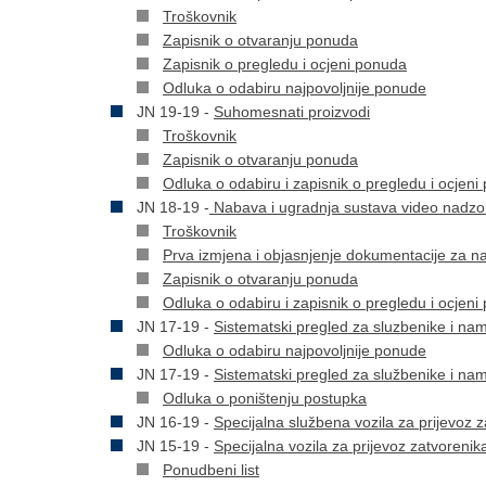
Troškovnik
Zapisnik o otvaranju ponuda
Zapisnik o pregledu i ocjeni ponuda
Odluka o odabiru najpovoljnije ponude
JN 19-19 -
Suhomesnati proizvodi
Troškovnik
Zapisnik o otvaranju ponuda
Odluka o odabiru i zapisnik o pregledu i ocjen
JN 18-19 -
Nabava i ugradnja sustava video nadzo
Troškovnik
Prva izmjena i objasnjenje dokumentacije za 
Zapisnik o otvaranju ponuda
Odluka o odabiru i zapisnik o pregledu i ocjen
JN 17-19 -
Sistematski pregled za sluzbenike i nam
Odluka o odabiru najpovoljnije ponude
JN 17-19 -
Sistematski pregled za službenike i na
Odluka o poništenju postupka
JN 16-19 -
Specijalna službena vozila za prijevoz 
JN 15-19 -
Specijalna vozila za prijevoz zatvorenik
Ponudbeni list