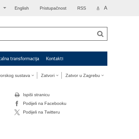
A
English
Pristupačnost
RSS
A
talna transformacija
Kontakti
tvorskog sustava
Zatvori
Zatvor u Zagrebu
Ispiši stranicu
Podijeli na Facebooku
Podijeli na Twitteru