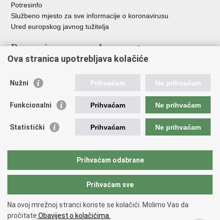
Potresinfo
Službeno mjesto za sve informacije o koronavirusu
Ured europskog javnog tužitelja
Poveznice pravosudnog sustava
Ova stranica upotrebljava kolačiće
Portal sudova
Državno odvjetništvo
Nužni
Prihvaćam
Ne prihvaćam
Ured za suzbijanje korupcije i organiziranog kriminaliteta
Državno sudbeno vijeće
Funkcionalni
Prihvaćam
Ne prihvaćam
Državnoodvjetničko vijeće
Pravosudna akademija
Statistički
Prihvaćam
Ne prihvaćam
Hrvatska odvjetnička komora
Hrvatska javnobilježnička komora
Europski pravosudni portal
Prihvaćam odabrane
Prihvaćam sve
Povratak na vrh
Copyright © 2026 Ministarstvo pravosuđa, uprave i digitalne
Na ovoj mrežnoj stranci koriste se kolačići. Molimo Vas da
transformacije Republike Hrvatske.
Uvjeti korištenja
.
Izjava o
pročitate
Obavijest o kolačićima.