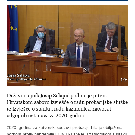
Državni tajnik Josip Salapić podnio je jutros
Hrvatskom saboru izvješće o radu probacijske službe
te izvješće o stanju i radu kaznionica, zatvora i
odgojnih ustanova za 2020. godinu.
2020. godina za zatvorski sustav i probaciju bila je obilježena
borbom protiv pandemije COVID-19 te je u zatvorskom sustavu