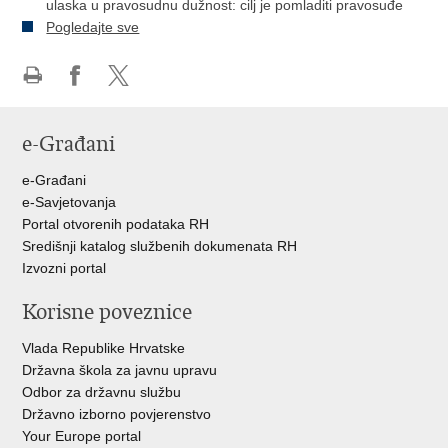
ulaska u pravosudnu dužnost: cilj je pomladiti pravosuđe
Pogledajte sve
Ispiši
Podijeli
Podijeli
stranicu
na
na
e-Građani
Facebooku
Twitteru
e-Građani
e-Savjetovanja
Portal otvorenih podataka RH
Središnji katalog službenih dokumenata RH
Izvozni portal
Korisne poveznice
Vlada Republike Hrvatske
Državna škola za javnu upravu
Odbor za državnu službu
Državno izborno povjerenstvo
Your Europe portal