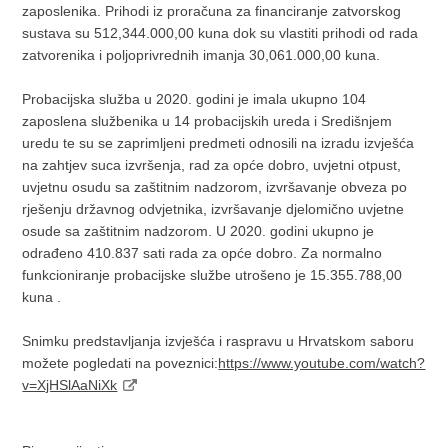
zaposlenika. Prihodi iz proračuna za financiranje zatvorskog
sustava su 512,344.000,00 kuna dok su vlastiti prihodi od rada
zatvorenika i poljoprivrednih imanja 30,061.000,00 kuna.
Probacijska služba u 2020. godini je imala ukupno 104
zaposlena službenika u 14 probacijskih ureda i Središnjem
uredu te su se zaprimljeni predmeti odnosili na izradu izvješća
na zahtjev suca izvršenja, rad za opće dobro, uvjetni otpust,
uvjetnu osudu sa zaštitnim nadzorom, izvršavanje obveza po
rješenju državnog odvjetnika, izvršavanje djelomično uvjetne
osude sa zaštitnim nadzorom. U 2020. godini ukupno je
odrađeno 410.837 sati rada za opće dobro. Za normalno
funkcioniranje probacijske službe utrošeno je 15.355.788,00
kuna .
Snimku predstavljanja izvješća i raspravu u Hrvatskom saboru
možete pogledati na poveznici:
https://www.youtube.com/watch?
v=XjHSlAaNiXk