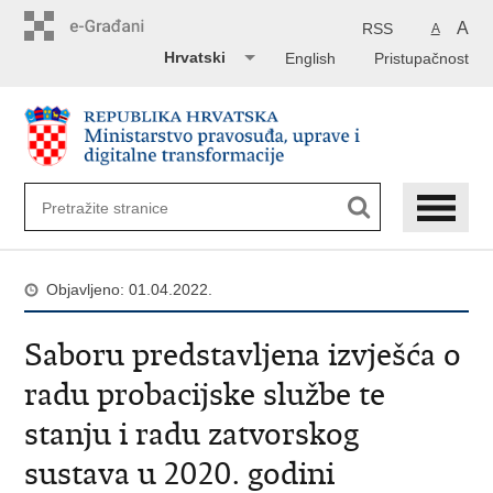
Preskoči
na
A
RSS
A
glavni
Hrvatski
English
Pristupačnost
sadržaj
Objavljeno: 01.04.2022.
Saboru predstavljena izvješća o
radu probacijske službe te
stanju i radu zatvorskog
sustava u 2020. godini