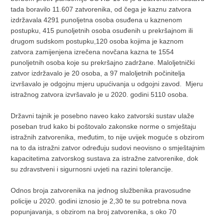
tada boravilo 11.607 zatvorenika, od čega je kaznu zatvora
izdržavala 4291 punoljetna osoba osuđena u kaznenom
postupku, 415 punoljetnih osoba osuđenih u prekršajnom ili
drugom sudskom postupku,120 osoba kojima je kaznom
zatvora zamijenjena izrečena novčana kazna te 1554
punoljetnih osoba koje su prekršajno zadržane. Maloljetnički
zatvor izdržavalo je 20 osoba, a 97 maloljetnih počinitelja
izvršavalo je odgojnu mjeru upućivanja u odgojni zavod. Mjeru
istražnog zatvora izvršavalo je u 2020. godini 5110 osoba.
Državni tajnik je posebno naveo kako zatvorski sustav ulaže
poseban trud kako bi poštovalo zakonske norme o smještaju
istražnih zatvorenika, međutim, to nije uvijek moguće s obzirom
na to da istražni zatvor određuju sudovi neovisno o smještajnim
kapacitetima zatvorskog sustava za istražne zatvorenike, dok
su zdravstveni i sigurnosni uvjeti na razini tolerancije.
Odnos broja zatvorenika na jednog službenika pravosudne
policije u 2020. godini iznosio je 2,30 te su potrebna nova
popunjavanja, s obzirom na broj zatvorenika, s oko 70