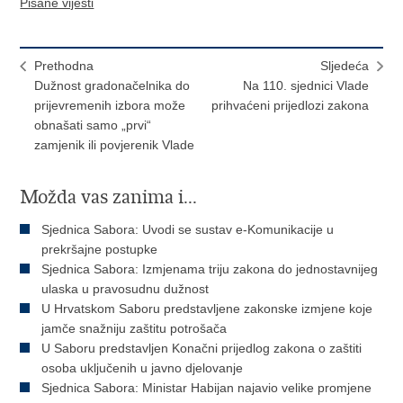
Pisane vijesti
Prethodna
Sljedeća
Dužnost gradonačelnika do
Na 110. sjednici Vlade
prijevremenih izbora može
prihvaćeni prijedlozi zakona
obnašati samo „prvi“
zamjenik ili povjerenik Vlade
Možda vas zanima i...
Sjednica Sabora: Uvodi se sustav e-Komunikacije u
prekršajne postupke
Sjednica Sabora: Izmjenama triju zakona do jednostavnijeg
ulaska u pravosudnu dužnost
U Hrvatskom Saboru predstavljene zakonske izmjene koje
jamče snažniju zaštitu potrošača
U Saboru predstavljen Konačni prijedlog zakona o zaštiti
osoba uključenih u javno djelovanje
Sjednica Sabora: Ministar Habijan najavio velike promjene