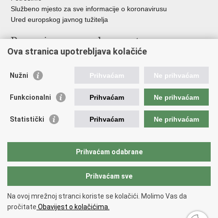
Službeno mjesto za sve informacije o koronavirusu
Ured europskog javnog tužitelja
Poveznice pravosudnog sustava
Ova stranica upotrebljava kolačiće
Portal sudova
Državno odvjetništvo
Nužni
Prihvaćam
Ne prihvaćam
Ured za suzbijanje korupcije i organiziranog kriminaliteta
Državno sudbeno vijeće
Funkcionalni
Prihvaćam
Ne prihvaćam
Državnoodvjetničko vijeće
Pravosudna akademija
Statistički
Prihvaćam
Ne prihvaćam
Hrvatska odvjetnička komora
Hrvatska javnobilježnička komora
Europski pravosudni portal
Prihvaćam odabrane
Prihvaćam sve
Povratak na vrh
Copyright © 2026 Ministarstvo pravosuđa, uprave i digitalne
Na ovoj mrežnoj stranci koriste se kolačići. Molimo Vas da
transformacije Republike Hrvatske.
Uvjeti korištenja
.
Izjava o
pročitate
Obavijest o kolačićima.
pristupačnosti
.