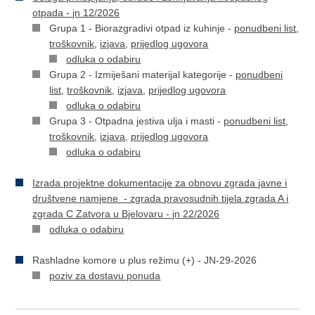
otpada - jn 12/2026
Grupa 1 - Biorazgradivi otpad iz kuhinje -
ponudbeni list
,
troškovnik
,
izjava
,
prijedlog ugovora
odluka o odabiru
Grupa 2 - Izmiješani materijal kategorije -
ponudbeni
list
,
troškovnik
,
izjava
,
prijedlog ugovora
odluka o odabiru
Grupa 3 - Otpadna jestiva ulja i masti -
ponudbeni list
,
troškovnik
,
izjava
,
prijedlog ugovora
odluka o odabiru
Izrada projektne dokumentacije za obnovu zgrada javne i
društvene namjene - zgrada pravosudnih tijela zgrada A i
zgrada C Zatvora u Bjelovaru - jn 22/2026
odluka o odabiru
Rashladne komore u plus režimu (+) - JN-29-2026
poziv za dostavu ponuda