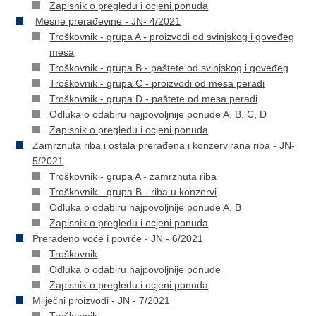
Zapisnik o pregledu i ocjeni ponuda
Mesne prerađevine - JN- 4/2021
Troškovnik - grupa A - proizvodi od svinjskog i goveđeg
mesa
Troškovnik - grupa B - paštete od svinjskog i goveđeg
Troškovnik - grupa C - proizvodi od mesa peradi
Troškovnik - grupa D - paštete od mesa peradi
Odluka o odabiru najpovoljnije ponude
A
,
B
,
C
,
D
Zapisnik o pregledu i ocjeni ponuda
Zamrznuta riba i ostala prerađena i konzervirana riba - JN-
5/2021
Troškovnik - grupa A - zamrznuta riba
Troškovnik - grupa B - riba u konzervi
Odluka o odabiru najpovoljnije ponude
A
,
B
Zapisnik o pregledu i ocjeni ponuda
Prerađeno voće i povrće - JN - 6/2021
Troškovnik
Odluka o odabiru najpovoljnije ponude
Zapisnik o pregledu i ocjeni ponuda
Mliječni proizvodi - JN - 7/2021