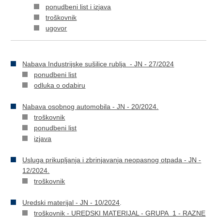
ponudbeni list i izjava
troškovnik
ugovor
Nabava Industrijske sušilice rublja - JN - 27/2024
ponudbeni list
odluka o odabiru
Nabava osobnog automobila - JN - 20/2024.
troškovnik
ponudbeni list
izjava
Usluga prikupljanja i zbrinjavanja neopasnog otpada - JN -
12/2024.
troškovnik
Uredski materijal - JN - 10/2024
.
troškovnik - UREDSKI MATERIJAL - GRUPA 1 - RAZNE