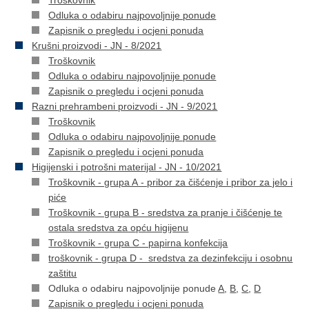
Troškovnik
Odluka o odabiru najpovoljnije ponude
Zapisnik o pregledu i ocjeni ponuda
Krušni proizvodi - JN - 8/2021
Troškovnik
Odluka o odabiru najpovoljnije ponude
Zapisnik o pregledu i ocjeni ponuda
Razni prehrambeni proizvodi - JN - 9/2021
Troškovnik
Odluka o odabiru najpovoljnije ponude
Zapisnik o pregledu i ocjeni ponuda
Higijenski i potrošni materijal - JN - 10/2021
Troškovnik - grupa A - pribor za čišćenje i pribor za jelo i
piće
Troškovnik - grupa B - sredstva za pranje i čišćenje te
ostala sredstva za opću higijenu
Troškovnik - grupa C - papirna konfekcija
troškovnik - grupa D - sredstva za dezinfekciju i osobnu
zaštitu
Odluka o odabiru najpovoljnije ponude
A
,
B
,
C
,
D
Zapisnik o pregledu i ocjeni ponuda