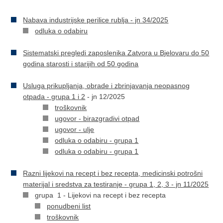
Nabava industrijske perilice rublja - jn 34/2025
odluka o odabiru
Sistematski pregledi zaposlenika Zatvora u Bjelovaru do 50
godina starosti i starijih od 50 godina
Usluga prikupljanja, obrade i zbrinjavanja neopasnog
otpada - grupa 1 i 2
- jn 12/2025
troškovnik
ugovor - birazgradivi otpad
ugovor - ulje
odluka o odabiru - grupa 1
odluka o odabiru - grupa 1
Razni lijekovi na recept i bez recepta, medicinski potrošni
materijal i sredstva za testiranje - grupa 1, 2, 3 - jn 11/2025
grupa 1 - Lijekovi na recept i bez recepta
ponudbeni list
troškovnik