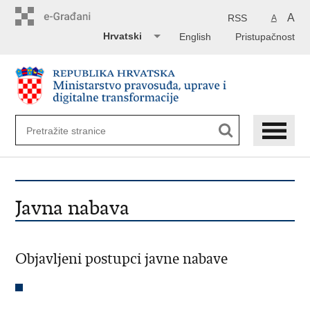
Preskoči
na
A
RSS
A
glavni
Hrvatski
English
Pristupačnost
sadržaj
Javna nabava
Objavljeni postupci javne nabave