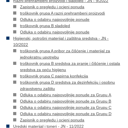
Razni prehrambeni proizvodi i sladoled - JN - 9/2022
Zapisnik o pregledu i ocjeni ponuda
troškovnik grupa A razni prehrambeni proizvodi
Odluka o odabiru najpovoljnije ponude
troškovnik grupa B sladoled
Odluka o odabiru najpovoljnije ponude
Higijenski, potrošni materijal i zaštitna sredstva - JN -
10/2022
troškovnik grupa A pribor za čišćenje i materijal za
jednokratnu upotrebu
troškovnik grupa B sredstva za pranje i čišćenje i ostala
sredstva za opću higijenu
troškovnik grupa C papirna konfekcija
troškovnik grupa D sredstva za dezinfekciju i osobnu
zdravstvenu zaštitu
Odluka o odabiru najpovoljnije ponude za Grupu A
Odluka o odabiru najpovoljnije ponude za Grupu B
Odluka o odabiru najpovoljnije ponude za Grupu C
Odluka o odabiru najpovoljnije ponude za Grupu D
Zapisnik o pregledu i ocjeni ponuda
Uredski materijal i toneri - JN - 11/2022