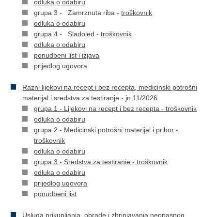
odluka o odabiru
grupa 3 - Zamrznuta riba -
troškovnik
odluka o odabiru
grupa 4 - Sladoled -
troškovnik
odluka o odabiru
ponudbeni list i izjava
prijedlog ugovora
Razni lijekovi na recept i bez recepta, medicinski potrošni
materijal i sredstva za testiranje - jn 11/2026
grupa 1 - Lijekovi na recept i bez recepta - troškovnik
odluka o odabiru
grupa 2 - Medicinski potrošni materijal i pribor -
troškovnik
odluka o odabiru
grupa 3 - Sredstva za testiranie - troškovnik
odluka o odabiru
prijedlog ugovora
ponudbeni list
Usluga prikupljanja, obrade i zbrinjavanja neopasnog