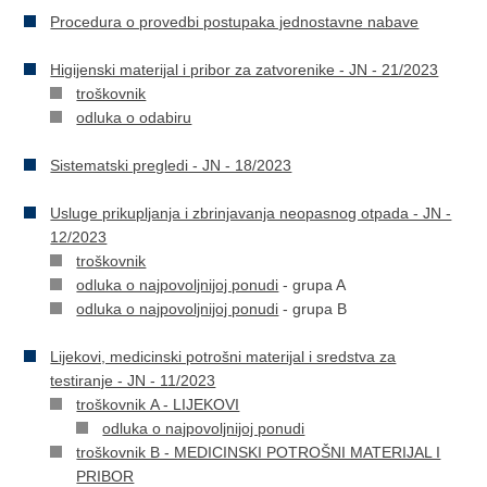
Procedura o provedbi postupaka jednostavne nabave
Higijenski materijal i pribor za zatvorenike - JN - 21/2023
troškovnik
odluka o odabiru
Sistematski pregledi - JN - 18/2023
Usluge prikupljanja i zbrinjavanja neopasnog otpada - JN -
12/2023
troškovnik
odluka o najpovoljnijoj ponudi
- grupa A
odluka o najpovoljnijoj ponudi
- grupa B
Lijekovi, medicinski potrošni materijal i sredstva za
testiranje - JN - 11/2023
troškovnik A - LIJEKOVI
odluka o najpovoljnijoj ponudi
troškovnik B - MEDICINSKI POTROŠNI MATERIJAL I
PRIBOR