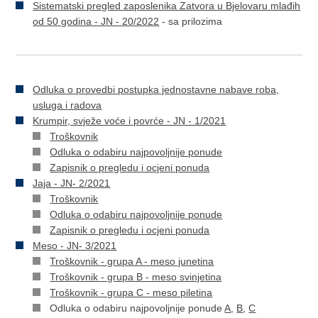
Sistematski pregled zaposlenika Zatvora u Bjelovaru mlađih
od 50 godina - JN - 20/2022
- sa prilozima
Odluka o provedbi postupka jednostavne nabave roba,
usluga i radova
Krumpir, svježe voće i povrće - JN - 1/2021
Troškovnik
Odluka o odabiru najpovoljnije ponude
Zapisnik o pregledu i ocjeni ponuda
Jaja - JN- 2/2021
Troškovnik
Odluka o odabiru najpovoljnije ponude
Zapisnik o pregledu i ocjeni ponuda
Meso - JN- 3/2021
Troškovnik - grupa A - meso junetina
Troškovnik - grupa B - meso svinjetina
Troškovnik - grupa C - meso piletina
Odluka o odabiru najpovoljnije ponude
A
,
B
,
C