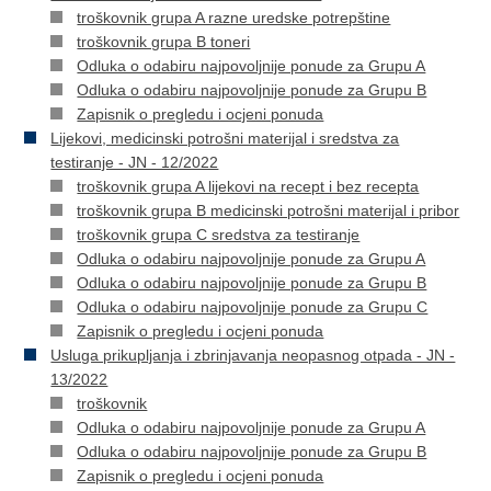
troškovnik grupa A razne uredske potrepštine
troškovnik grupa B toneri
Odluka o odabiru najpovoljnije ponude za Grupu A
Odluka o odabiru najpovoljnije ponude za Grupu B
Zapisnik o pregledu i ocjeni ponuda
Lijekovi, medicinski potrošni materijal i sredstva za
testiranje - JN - 12/2022
troškovnik grupa A lijekovi na recept i bez recepta
troškovnik grupa B medicinski potrošni materijal i pribor
troškovnik grupa C sredstva za testiranje
Odluka o odabiru najpovoljnije ponude za Grupu A
Odluka o odabiru najpovoljnije ponude za Grupu B
Odluka o odabiru najpovoljnije ponude za Grupu C
Zapisnik o pregledu i ocjeni ponuda
Usluga prikupljanja i zbrinjavanja neopasnog otpada - JN -
13/2022
troškovnik
Odluka o odabiru najpovoljnije ponude za Grupu A
Odluka o odabiru najpovoljnije ponude za Grupu B
Zapisnik o pregledu i ocjeni ponuda