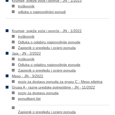
Krumpir, svježe voće i povrće - JN - 1/2023
troškovnik
odluka o najpovoljnijoj ponudi
Krumpir, svježe voće i povrće - JN - 1/2022
troškovnik
Odluka o odabiru najpovoljnije ponude
Zapisnik o pregledu i ocjeni ponuda
Jaja - JN - 2/2022
troškovnik
Odluka o odabiru najpovoljnije ponude
Zapisnik o pregledu i ocjeni ponuda
Meso - JN - 3/2022
poziv za dostavu ponuda za grupu C - Meso piletina
Grupa A - razne uredske potrepštine - JN - 11/2022
poziv za dostavu ponuda
ponudbeni list
Zapisnik o pregledu i ocjeni ponuda