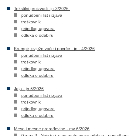
Tekstilni proizvodi -jn-3/2026
ponudbeni list i izjava
troškovnik
prijedlog ugovora
odluka o odabiru
Krumpir, svježe voće i povrće - jn - 4/2026
ponudbeni list i izjava
troškovnik
prijedlog ugovora
odluka o odabiru
Jaja - jn 5/2026
ponudbeni list i izjava
troškovnik
prijedlog ugovora
odluka o odabiru
Meso i mesne prerađevine - mv 6/2026
Grupa 3 - Svježe i zamrznuto meso piletina -
ponudbeni