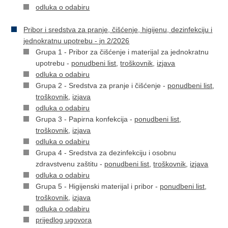
odluka o odabiru
Pribor i sredstva za pranje, čišćenje, higijenu, dezinfekciju i
jednokratnu upotrebu - jn 2/2026
Grupa 1 - Pribor za čišćenje i materijal za jednokratnu
upotrebu -
ponudbeni list
,
troškovnik
,
izjava
odluka o odabiru
Grupa 2 - Sredstva za pranje i čišćenje -
ponudbeni list
,
troškovnik
,
izjava
odluka o odabiru
Grupa 3 - Papirna konfekcija -
ponudbeni list
,
troškovnik
,
izjava
odluka o odabiru
Grupa 4 - Sredstva za dezinfekciju i osobnu
zdravstvenu zaštitu -
ponudbeni list
,
troškovnik
,
izjava
odluka o odabiru
Grupa 5 - Higijenski materijal i pribor -
ponudbeni list
,
troškovnik
,
izjava
odluka o odabiru
prijedlog ugovora