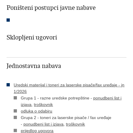
Poništeni postupci javne nabave
Sklopljeni ugovori
Jednostavna nabava
Uredski materijal i toneri za laserske pisače/fax uređaje - jn
1/2026
Grupa 1 - razne uredske potrepštine -
ponudbeni list i
izjava
,
troškovnik
odluka o odabiru
Grupa 2 - toneri za laserske pisače / fax uređaje
-
ponudbeni list i izjava
,
troškovnik
prijedlog ugovora