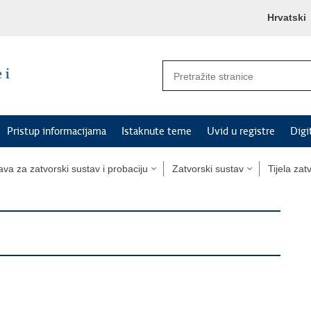
Hrvatski
Pristup informacijama
Istaknute teme
Uvid u registre
Digi
va za zatvorski sustav i probaciju
Zatvorski sustav
Tijela za