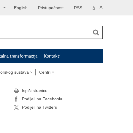
A
English
Pristupačnost
RSS
A
talna transformacija
Kontakti
tvorskog sustava
Centri
Ispiši stranicu
Podijeli na Facebooku
Podijeli na Twitteru