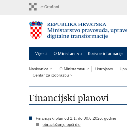
Preskoči
na
glavni
sadržaj
Vijesti
O Ministarstvu
Korisne informacije
Naslovnica
O Ministarstvu
Ustrojstvo
Upra
Centar za izobrazbu
Financijski planovi
Financijski plan od 1.1. do 30.6.2026. godine
obrazloženje opći dio