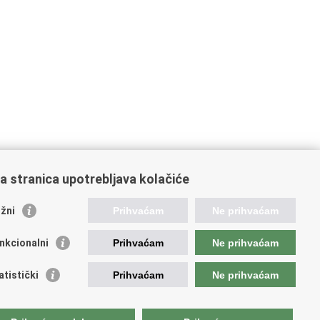
a stranica upotrebljava kolačiće
oveznice pravosudnog sustava
žni
Prihvaćam
Ne prihvaćam
tal sudova
avno odvjetništvo
nkcionalni
Prihvaćam
Ne prihvaćam
d za suzbijanje korupcije i organiziranog kriminaliteta
avno sudbeno vijeće
atistički
Prihvaćam
Ne prihvaćam
avnoodvjetničko vijeće
vosudna akademija
atska odvjetnička komora