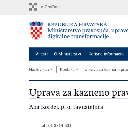
Preskoči
na
glavni
sadržaj
Vijesti
O Ministarstvu
Korisne informacije
Naslovnica
Kontakti
Uprava za kazneno pra
Uprava za kazneno pra
Ana Kordej, p. o. ravnateljica
tel.: 01 3714-531