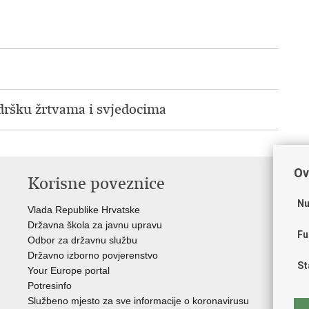
odršku žrtvama i svjedocima
Ov
Korisne poveznice
P
Nu
Vlada Republike Hrvatske
Por
Državna škola za javnu upravu
Drž
Fu
Odbor za državnu službu
Ure
Državno izborno povjerenstvo
Drž
St
Your Europe portal
Drž
Potresinfo
Pra
Službeno mjesto za sve informacije o koronavirusu
Hrv