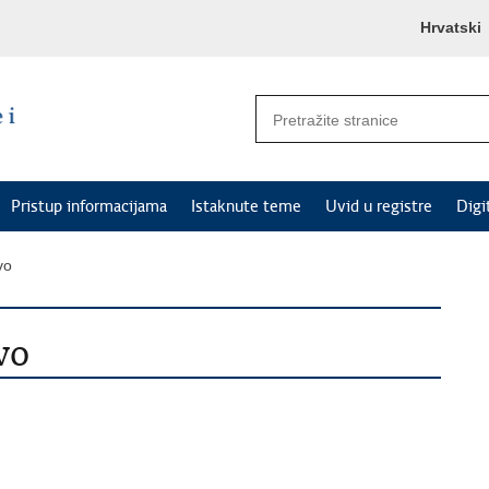
Hrvatski
Pristup informacijama
Istaknute teme
Uvid u registre
Digi
vo
vo