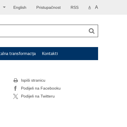
A
English
Pristupačnost
RSS
A
talna transformacija
Kontakti
Ispiši stranicu
Podijeli na Facebooku
Podijeli na Twitteru