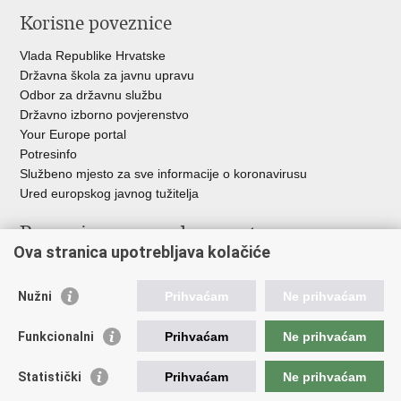
Korisne poveznice
Vlada Republike Hrvatske
Državna škola za javnu upravu
Odbor za državnu službu
Državno izborno povjerenstvo
Your Europe portal
Potresinfo
Službeno mjesto za sve informacije o koronavirusu
Ured europskog javnog tužitelja
Poveznice pravosudnog sustava
Ova stranica upotrebljava kolačiće
Portal sudova
Državno odvjetništvo
Nužni
Prihvaćam
Ne prihvaćam
Ured za suzbijanje korupcije i organiziranog kriminaliteta
Državno sudbeno vijeće
Funkcionalni
Prihvaćam
Ne prihvaćam
Državnoodvjetničko vijeće
Pravosudna akademija
Statistički
Prihvaćam
Ne prihvaćam
Hrvatska odvjetnička komora