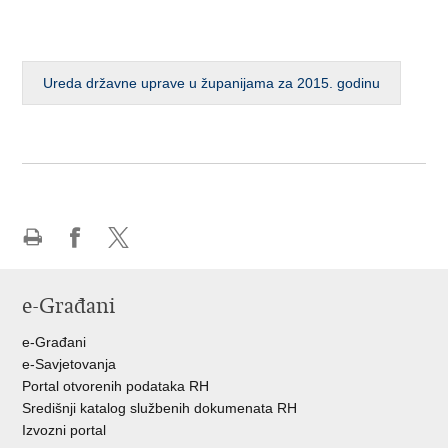
Ureda državne uprave u županijama za 2015. godinu
Ispiši
Podijeli
Podijeli
stranicu
na
na
e-Građani
Facebooku
Twitteru
e-Građani
e-Savjetovanja
Portal otvorenih podataka RH
Središnji katalog službenih dokumenata RH
Izvozni portal