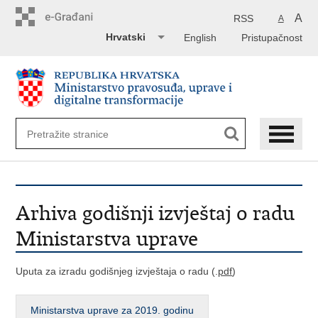
Preskoči
na
A
RSS
A
glavni
Hrvatski
English
Pristupačnost
sadržaj
Arhiva godišnji izvještaj o radu
Ministarstva uprave
Uputa za izradu godišnjeg izvještaja o radu (.
pdf
)
Ministarstva uprave za 2019. godinu