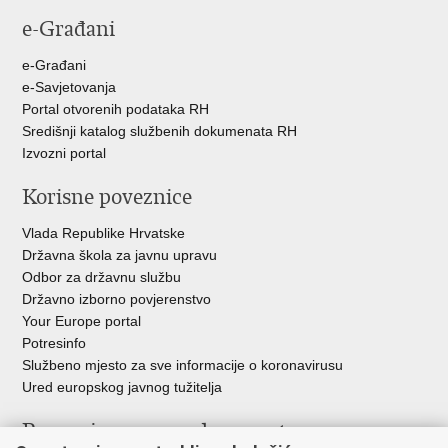
stranicu
na
na
e-Građani
Facebooku
Twitteru
e-Građani
e-Savjetovanja
Portal otvorenih podataka RH
Središnji katalog službenih dokumenata RH
Izvozni portal
Korisne poveznice
Vlada Republike Hrvatske
Državna škola za javnu upravu
Odbor za državnu službu
Državno izborno povjerenstvo
Your Europe portal
Potresinfo
Službeno mjesto za sve informacije o koronavirusu
Ured europskog javnog tužitelja
Poveznice pravosudnog sustava