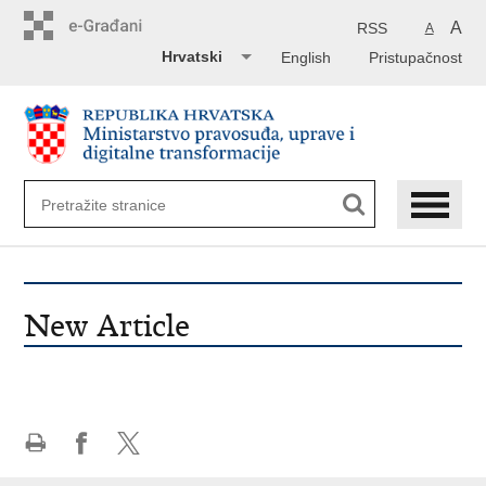
Preskoči
na
A
RSS
A
glavni
Hrvatski
English
Pristupačnost
sadržaj
New Article
Ispiši
Podijeli
Podijeli