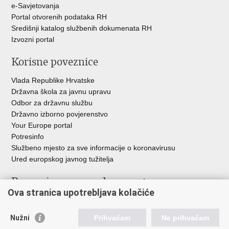
e-Savjetovanja
Portal otvorenih podataka RH
Središnji katalog službenih dokumenata RH
Izvozni portal
Korisne poveznice
Vlada Republike Hrvatske
Državna škola za javnu upravu
Odbor za državnu službu
Državno izborno povjerenstvo
Your Europe portal
Potresinfo
Službeno mjesto za sve informacije o koronavirusu
Ured europskog javnog tužitelja
Poveznice pravosudnog sustava
Ova stranica upotrebljava kolačiće
Portal sudova
Državno odvjetništvo
Nužni
Prihvaćam
Ne prihvaćam
Ured za suzbijanje korupcije i organiziranog kriminaliteta