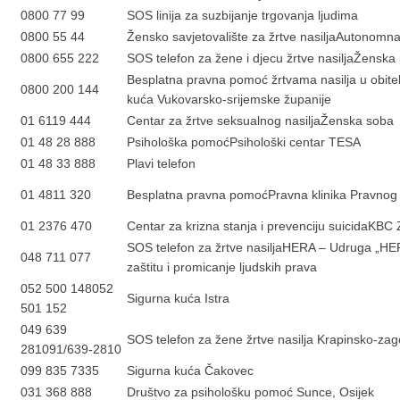
0800 77 99
SOS linija za suzbijanje trgovanja ljudima
0800 55 44
Žensko savjetovalište za žrtve nasiljaAutonom
0800 655 222
SOS telefon za žene i djecu žrtve nasiljaŽensk
Besplatna pravna pomoć žrtvama nasilja u obitel
0800 200 144
kuća Vukovarsko-srijemske županije
01 6119 444
Centar za žrtve seksualnog nasiljaŽenska soba
01 48 28 888
Psihološka pomoćPsihološki centar TESA
01 48 33 888
Plavi telefon
01 4811 320
Besplatna pravna pomoćPravna klinika Pravnog 
01 2376 470
Centar za krizna stanja i prevenciju suicidaKBC
SOS telefon za žrtve nasiljaHERA – Udruga „HER
048 711 077
zaštitu i promicanje ljudskih prava
052 500 148052
Sigurna kuća Istra
501 152
049 639
SOS telefon za žene žrtve nasilja Krapinsko-zag
281091/639-2810
099 835 7335
Sigurna kuća Čakovec
031 368 888
Društvo za psihološku pomoć Sunce, Osijek