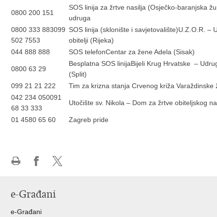
SOS linija za žrtve nasilja (Osječko-baranjska ž
0800 200 151
udruga
0800 333 883099
SOS linija (sklonište i savjetovalište)U.Z.O.R. – 
502 7553
obitelji (Rijeka)
044 888 888
SOS telefonCentar za žene Adela (Sisak)
Besplatna SOS linijaBijeli Krug Hrvatske – Ud
0800 63 29
(Split)
099 21 21 222
Tim za krizna stanja Crvenog križa Varaždinske 
042 234 050091
Utočište sv. Nikola – Dom za žrtve obiteljskog nas
68 33 333
01 4580 65 60
Zagreb pride
Ispiši
Podijeli
Podijeli
stranicu
na
na
e-Građani
Facebooku
Twitteru
e-Građani