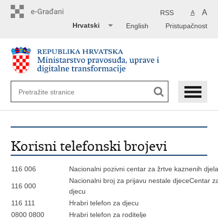
Preskoči
na
A
RSS
A
glavni
Hrvatski
English
Pristupačnost
sadržaj
Korisni telefonski brojevi
116 006
Nacionalni pozivni centar za žrtve kaznenih djel
Nacionalni broj za prijavu nestale djeceCentar za
116 000
djecu
116 111
Hrabri telefon za djecu
0800 0800
Hrabri telefon za roditelje