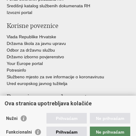
Središnji katalog službenih dokumenata RH
Izvozni portal
Korisne poveznice
Vlada Republike Hrvatske
Državna škola za javnu upravu
Odbor za državnu službu
Državno izborno povjerenstvo
Your Europe portal
Potresinfo
Službeno mjesto za sve informacije o koronavirusu
Ured europskog javnog tužitelja
Poveznice pravosudnog sustava
Ova stranica upotrebljava kolačiće
Portal sudova
Državno odvjetništvo
Nužni
Prihvaćam
Ne prihvaćam
Ured za suzbijanje korupcije i organiziranog kriminaliteta
Državno sudbeno vijeće
Funkcionalni
Prihvaćam
Ne prihvaćam
Državnoodvjetničko vijeće