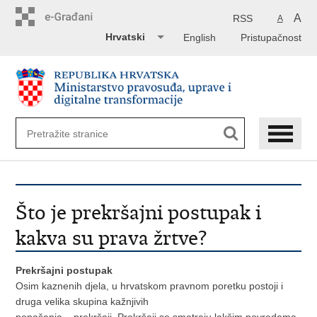
Preskoči
na
A
RSS
A
glavni
Hrvatski
English
Pristupačnost
sadržaj
Što je prekršajni postupak i
kakva su prava žrtve?
Prekršajni postupak
Osim kaznenih djela, u hrvatskom pravnom poretku postoji i
druga velika skupina kažnjivih