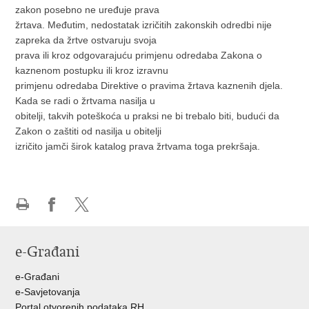
zakon posebno ne uređuje prava
žrtava. Međutim, nedostatak izričitih zakonskih odredbi nije
zapreka da žrtve ostvaruju svoja
prava ili kroz odgovarajuću primjenu odredaba Zakona o
kaznenom postupku ili kroz izravnu
primjenu odredaba Direktive o pravima žrtava kaznenih djela.
Kada se radi o žrtvama nasilja u
obitelji, takvih poteškoća u praksi ne bi trebalo biti, budući da
Zakon o zaštiti od nasilja u obitelji
izričito jamči širok katalog prava žrtvama toga prekršaja.
Ispiši
Podijeli
Podijeli
stranicu
na
na
e-Građani
Facebooku
Twitteru
e-Građani
e-Savjetovanja
Portal otvorenih podataka RH