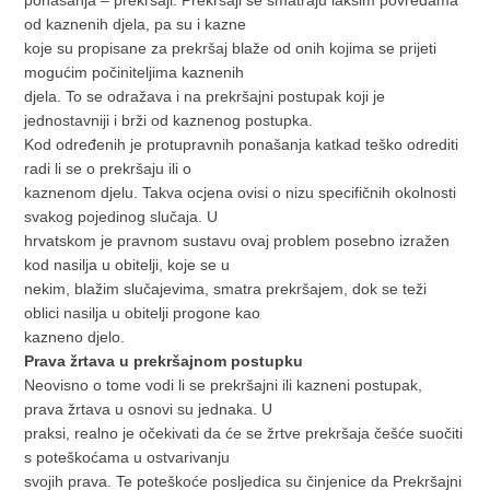
ponašanja – prekršaji. Prekršaji se smatraju lakšim povredama
od kaznenih djela, pa su i kazne
koje su propisane za prekršaj blaže od onih kojima se prijeti
mogućim počiniteljima kaznenih
djela. To se odražava i na prekršajni postupak koji je
jednostavniji i brži od kaznenog postupka.
Kod određenih je protupravnih ponašanja katkad teško odrediti
radi li se o prekršaju ili o
kaznenom djelu. Takva ocjena ovisi o nizu specifičnih okolnosti
svakog pojedinog slučaja. U
hrvatskom je pravnom sustavu ovaj problem posebno izražen
kod nasilja u obitelji, koje se u
nekim, blažim slučajevima, smatra prekršajem, dok se teži
oblici nasilja u obitelji progone kao
kazneno djelo.
Prava žrtava u prekršajnom postupku
Neovisno o tome vodi li se prekršajni ili kazneni postupak,
prava žrtava u osnovi su jednaka. U
praksi, realno je očekivati da će se žrtve prekršaja češće suočiti
s poteškoćama u ostvarivanju
svojih prava. Te poteškoće posljedica su činjenice da Prekršajni