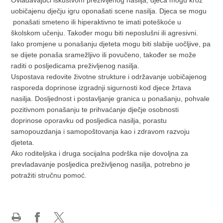
Ovladavajući iskustvom preživljenog nasilja, djeca mogu kroz
uobičajenu dječju igru oponašati scene nasilja. Djeca se mogu
ponašati smeteno ili hiperaktivno te imati poteškoće u
školskom učenju. Također mogu biti neposlušni ili agresivni.
Iako promjene u ponašanju djeteta mogu biti slabije uočljive, pa
se dijete ponaša sramežljivo ili povučeno, također se može
raditi o posljedicama preživljenog nasilja.
Uspostava redovite životne strukture i održavanje uobičajenog
rasporeda doprinose izgradnji sigurnosti kod djece žrtava
nasilja. Dosljednost i postavljanje granica u ponašanju, pohvale
pozitivnom ponašanju te prihvaćanje dječje osobnosti
doprinose oporavku od posljedica nasilja, porastu
samopouzdanja i samopoštovanja kao i zdravom razvoju
djeteta.
Ako roditeljska i druga socijalna podrška nije dovoljna za
prevladavanje posljedica preživljenog nasilja, potrebno je
potražiti stručnu pomoć.