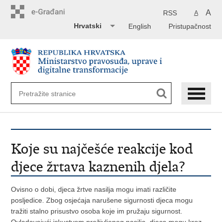
Preskoči
na
A
RSS
A
glavni
Hrvatski
English
Pristupačnost
sadržaj
Koje su najčešće reakcije kod
djece žrtava kaznenih djela?
Ovisno o dobi, djeca žrtve nasilja mogu imati različite
posljedice. Zbog osjećaja narušene sigurnosti djeca mogu
tražiti stalno prisustvo osoba koje im pružaju sigurnost.