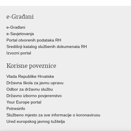
Ispiši
Podijeli
Podijeli
stranicu
na
na
e-Građani
Facebooku
Twitteru
e-Građani
e-Savjetovanja
Portal otvorenih podataka RH
Središnji katalog službenih dokumenata RH
Izvozni portal
Korisne poveznice
Vlada Republike Hrvatske
Državna škola za javnu upravu
Odbor za državnu službu
Državno izborno povjerenstvo
Your Europe portal
Potresinfo
Službeno mjesto za sve informacije o koronavirusu
Ured europskog javnog tužitelja