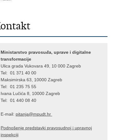
ontakt
Ministarstvo pravosuđa, uprave i digitalne
transformacije
Ulica grada Vukovara 49, 10 000 Zagreb
Tel: 01 371 40 00
Maksimirska 63, 10000 Zagreb
Tel: 01 235 75 55
Ivana Lučića 8, 10000 Zagreb
Tel: 01 440 08 40
E-mail:
pitanja@mpu
dt.hr
Podnošenje predstavki pravosudnoj i upravnoj
inspekciji