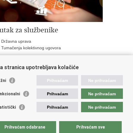
utak za službenike
Državna uprava
Tumačenja kolektivnog ugovora
a stranica upotrebljava kolačiće
oveznice pravosudnog sustava
žni
Prihvaćam
Ne prihvaćam
tal sudova
avno odvjetništvo
nkcionalni
Prihvaćam
Ne prihvaćam
d za suzbijanje korupcije i organiziranog kriminaliteta
avno sudbeno vijeće
atistički
Prihvaćam
Ne prihvaćam
avnoodvjetničko vijeće
vosudna akademija
atska odvjetnička komora
Prihvaćam odabrane
Prihvaćam sve
atska javnobilježnička komora