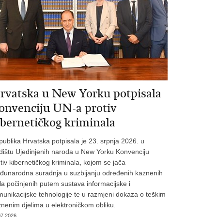
rvatska u New Yorku potpisala
onvenciju UN-a protiv
ibernetičkog kriminala
ublika Hrvatska potpisala je 23. srpnja 2026. u
dištu Ujedinjenih naroda u New Yorku Konvenciju
tiv kibernetičkog kriminala, kojom se jača
đunarodna suradnja u suzbijanju određenih kaznenih
la počinjenih putem sustava informacijske i
unikacijske tehnologije te u razmjeni dokaza o teškim
nenim djelima u elektroničkom obliku.
07.2026.