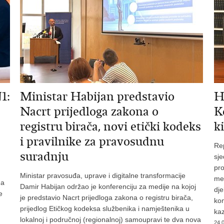
1:
Ministar Habijan predstavio
H
Nacrt prijedloga zakona o
K
registru birača, novi etički kodeks
k
i pravilnike za pravosudnu
Rep
suradnju
sje
pro
Ministar pravosuđa, uprave i digitalne transformacije
me
na
Damir Habijan održao je konferenciju za medije na kojoj
dje
e
je predstavio Nacrt prijedloga zakona o registru birača,
kom
prijedlog Etičkog kodeksa službenika i namještenika u
kaz
lokalnoj i područnoj (regionalnoj) samoupravi te dva nova
24.