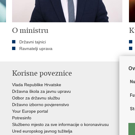
O ministru
K
Državni tajnici
Ravnatelji uprava
Ov
Korisne poveznice
P
Nu
Vlada Republike Hrvatske
Por
Državna škola za javnu upravu
Drž
Fu
Odbor za državnu službu
Ure
Državno izborno povjerenstvo
Drž
St
Your Europe portal
Drž
Potresinfo
Pra
Službeno mjesto za sve informacije o koronavirusu
Hrv
Ured europskog javnog tužitelja
Hrv