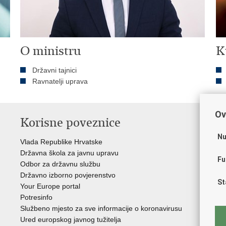
O ministru
K
Državni tajnici
Ravnatelji uprava
Ov
Korisne poveznice
P
Nu
Vlada Republike Hrvatske
Por
Državna škola za javnu upravu
Drž
Fu
Odbor za državnu službu
Ure
Državno izborno povjerenstvo
Drž
St
Your Europe portal
Drž
Potresinfo
Pra
Službeno mjesto za sve informacije o koronavirusu
Hrv
Ured europskog javnog tužitelja
Hrv