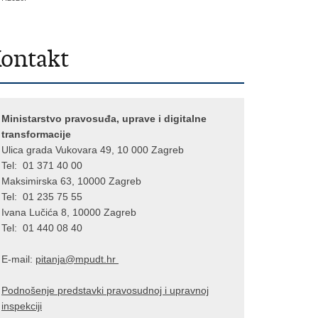
ontakt
Ministarstvo pravosuđa, uprave i digitalne
transformacije
Ulica grada Vukovara 49, 10 000 Zagreb
Tel: 01 371 40 00
Maksimirska 63, 10000 Zagreb
Tel: 01 235 75 55
Ivana Lučića 8, 10000 Zagreb
Tel: 01 440 08 40
E-mail:
pitanja@mpu
dt.hr
Podnošenje predstavki pravosudnoj i upravnoj
inspekciji