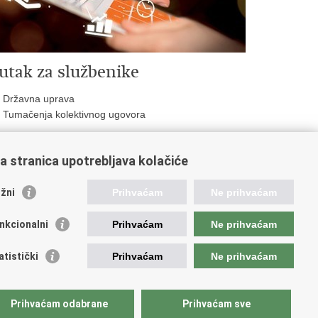
utak za službenike
Državna uprava
Tumačenja kolektivnog ugovora
a stranica upotrebljava kolačiće
oveznice pravosudnog sustava
žni
Prihvaćam
Ne prihvaćam
tal sudova
avno odvjetništvo
nkcionalni
Prihvaćam
Ne prihvaćam
d za suzbijanje korupcije i organiziranog kriminaliteta
avno sudbeno vijeće
atistički
Prihvaćam
Ne prihvaćam
avnoodvjetničko vijeće
vosudna akademija
atska odvjetnička komora
Prihvaćam odabrane
Prihvaćam sve
atska javnobilježnička komora