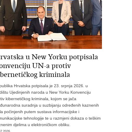
rvatska u New Yorku potpisala
onvenciju UN-a protiv
ibernetičkog kriminala
ublika Hrvatska potpisala je 23. srpnja 2026. u
dištu Ujedinjenih naroda u New Yorku Konvenciju
tiv kibernetičkog kriminala, kojom se jača
đunarodna suradnja u suzbijanju određenih kaznenih
la počinjenih putem sustava informacijske i
unikacijske tehnologije te u razmjeni dokaza o teškim
nenim djelima u elektroničkom obliku.
07.2026.