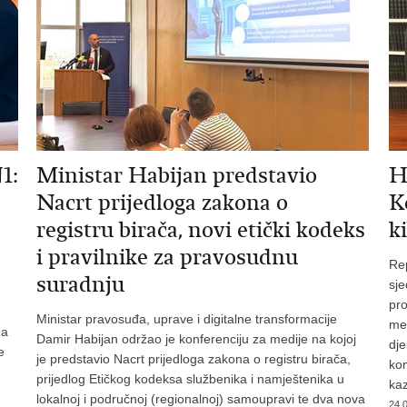
1:
Ministar Habijan predstavio
H
Nacrt prijedloga zakona o
K
registru birača, novi etički kodeks
k
i pravilnike za pravosudnu
Rep
suradnju
sje
pro
Ministar pravosuđa, uprave i digitalne transformacije
me
na
Damir Habijan održao je konferenciju za medije na kojoj
dje
e
je predstavio Nacrt prijedloga zakona o registru birača,
kom
prijedlog Etičkog kodeksa službenika i namještenika u
kaz
lokalnoj i područnoj (regionalnoj) samoupravi te dva nova
24.