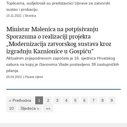
Toplicama, sudjelovali su predstavnici Uprave za zatvorski
sustav i probaciju.
15.11.2022. | Stranica
Ministar Malenica na potpisivanju
Sporazuma o realizaciji projekta
„Modernizacija zatvorskog sustava kroz
izgradnju Kaznionice u Gospiću“
Aktualnim prijepodnevom započela je 16. sjednica Hrvatskog
sabora na kojoj je članovima Vlade postavljeno 38 zastupničkih
pitanja.
05.04.2023. | Pisane vijesti
« Prethodna
1
2
3
4
5
6
7
8
9
10
Sljedeća »
»»