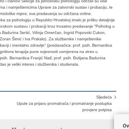
o i članovi Sekcije za penološku psihologiju održali su više
ima i namještenicima Uprave za zatvorski sustav i probaciju, te
miološke mjere, sva predavanja su održana online.
a za psihologiju u Republici Hrvatskoj imalo je priliku detaljnije
vorskom sustavu i probaciji kroz trosatno predavanje "Psiholog u
na Badurina Sertić, Višnja Omerčan, Ingrid Popovski Cukon,
Zoran Šimić i Iva Prskalo). Za službenike i namještenike
ciji i mentalno zdravlje" (predavačica: prof. psih. Bernardica
gnitivna terapija pune svjesnosti usmjerena na stres u
sih. Bernardica Franjić Nađ, prof. psih. Đulijana Badurina
ao je veliki interes i službenika i studenata.
Sljedeća
Upute za prijavu promatrača i promatranje postupka
provjere potpisa
Ov