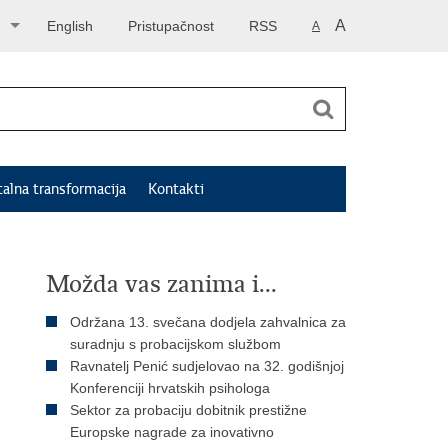
A
English
Pristupačnost
RSS
A
talna transformacija
Kontakti
Možda vas zanima i...
Održana 13. svečana dodjela zahvalnica za
suradnju s probacijskom službom
Ravnatelj Penić sudjelovao na 32. godišnjoj
Konferenciji hrvatskih psihologa
Sektor za probaciju dobitnik prestižne
Europske nagrade za inovativno