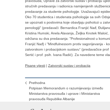
pravosuđa, Uprave za zatvorski sustav i probaciju ujedn
stručnih predavanja i radionica namijenjenih službenic
predavanje za studente psihologije. Uvažavajući epide
Oko 70 studentica i studenata psihologije sa svih Odsjek
se upoznati s poslovima koje obavljaju psiholozi u zat
penologiji" (predavači: Bernardica Franjić Nađ, Đulija
Kristina Humski, Anela Alavanja, Željka Knotek Maloić, 
održana su dva predavanja: "Profesionalnost u komunika
Franjić Nađ) i "Mindfulnessom protiv sagorijevanja - ko
zatvorskom i probacijskom sustavu“ (predavačice prof p
Sertić i prof. psih. Ivana Radić). Za navedene teme vlad
Pisane vijesti
|
Zatvorski sustav i probacija
Prethodna
Potpisan Memorandum o razumijevanju između
Ministarstva pravosuđa i uprave i Ministarstva
pravosuđa Republike Albanije