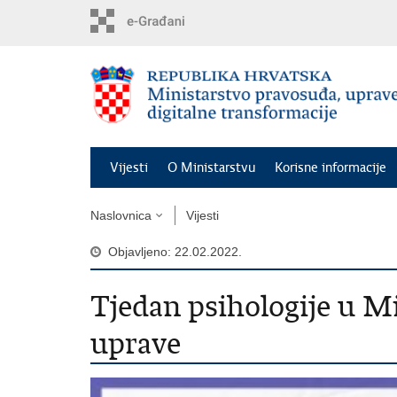
Preskoči
na
glavni
sadržaj
Vijesti
O Ministarstvu
Korisne informacije
Naslovnica
Vijesti
Objavljeno: 22.02.2022.
Tjedan psihologije u M
uprave