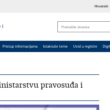
Hrvatski
Pristup informacijama
Istaknute teme
Uvid u registre
Digi
inistarstvu pravosuđa i