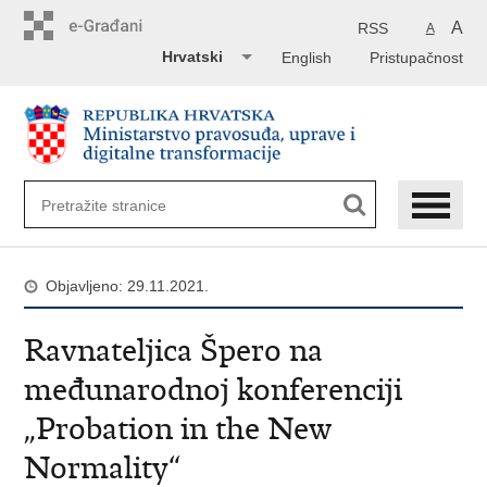
Preskoči
na
A
RSS
A
glavni
Hrvatski
English
Pristupačnost
sadržaj
Objavljeno: 29.11.2021.
Ravnateljica Špero na
međunarodnoj konferenciji
„Probation in the New
Normality“