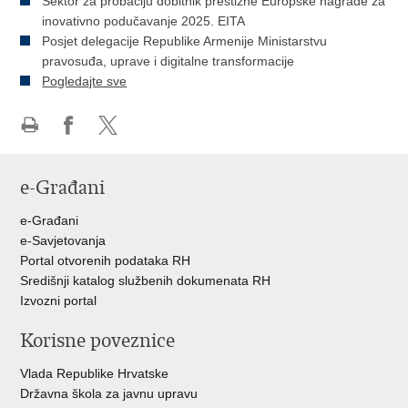
Sektor za probaciju dobitnik prestižne Europske nagrade za
inovativno podučavanje 2025. EITA
Posjet delegacije Republike Armenije Ministarstvu
pravosuđa, uprave i digitalne transformacije
Pogledajte sve
Ispiši
Podijeli
Podijeli
stranicu
na
na
e-Građani
Facebooku
Twitteru
e-Građani
e-Savjetovanja
Portal otvorenih podataka RH
Središnji katalog službenih dokumenata RH
Izvozni portal
Korisne poveznice
Vlada Republike Hrvatske
Državna škola za javnu upravu