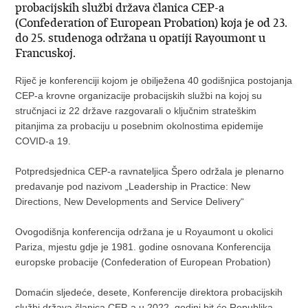
probacijskih službi država članica CEP-a
(Confederation of European Probation) koja je od 23.
do 25. studenoga održana u opatiji Rayoumont u
Francuskoj.
Riječ je konferenciji kojom je obilježena 40 godišnjica postojanja
CEP-a krovne organizacije probacijskih službi na kojoj su
stručnjaci iz 22 države razgovarali o ključnim strateškim
pitanjima za probaciju u posebnim okolnostima epidemije
COVID-a 19.
Potpredsjednica CEP-a ravnateljica Špero održala je plenarno
predavanje pod nazivom „Leadership in Practice: New
Directions, New Developments and Service Delivery“
Ovogodišnja konferencija održana je u Royaumont u okolici
Pariza, mjestu gdje je 1981. godine osnovana Konferencija
europske probacije (Confederation of European Probation)
Domaćin sljedeće, desete, Konferencije direktora probacijskih
službi država članica CEP-a u 2022. godini bit će Republika