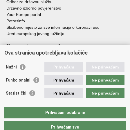
Odbor za državnu službu
Državno izborno povjerenstvo
Your Europe portal
Potresinfo
Službeno mjesto za sve informacije o koronavirusu
Ured europskog javnog tužitelja
Poveznice pravosudnog sustava
Ova stranica upotrebljava kolačiće
Portal sudova
Državno odvjetništvo
Nužni
Prihvaćam
Ne prihvaćam
Ured za suzbijanje korupcije i organiziranog kriminaliteta
Državno sudbeno vijeće
Funkcionalni
Prihvaćam
Ne prihvaćam
Državnoodvjetničko vijeće
Pravosudna akademija
Statistički
Prihvaćam
Ne prihvaćam
Hrvatska odvjetnička komora
Hrvatska javnobilježnička komora
Europski pravosudni portal
Prihvaćam odabrane
Prihvaćam sve