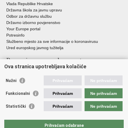
Vlada Republike Hrvatske
Državna škola za javnu upravu
Odbor za državnu službu
Državno izborno povjerenstvo
Your Europe portal
Potresinfo
Službeno mjesto za sve informacije o koronavirusu
Ured europskog javnog tužitelja
Poveznice pravosudnog sustava
Ova stranica upotrebljava kolačiće
Portal sudova
Državno odvjetništvo
Nužni
Prihvaćam
Ne prihvaćam
Ured za suzbijanje korupcije i organiziranog kriminaliteta
Državno sudbeno vijeće
Funkcionalni
Prihvaćam
Ne prihvaćam
Državnoodvjetničko vijeće
Pravosudna akademija
Statistički
Prihvaćam
Ne prihvaćam
Hrvatska odvjetnička komora
Hrvatska javnobilježnička komora
Europski pravosudni portal
Prihvaćam odabrane