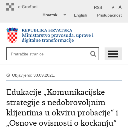
Preskoči
na
A
RSS
A
glavni
Hrvatski
English
Pristupačnost
sadržaj
Objavljeno: 30.09.2021.
Edukacije „Komunikacijske
strategije s nedobrovoljnim
klijentima u okviru probacije“ i
„Osnove ovisnosti o kockanju“