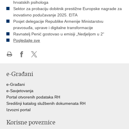
hrvatskih psihologa
Sektor za probaciju dobitnik prestižne Europske nagrade za
inovativno podučavanje 2025. EITA
Posjet delegacije Republike Armenije Ministarstvu
pravosuđa, uprave i digitalne transformacije
Ravnatelj Penić gostovao u emisiji „Nedjeljom u 2“
Pogledajte sve
Ispiši
Podijeli
Podijeli
stranicu
na
na
e-Građani
Facebooku
Twitteru
e-Građani
e-Savjetovanja
Portal otvorenih podataka RH
Središnji katalog službenih dokumenata RH
Izvozni portal
Korisne poveznice