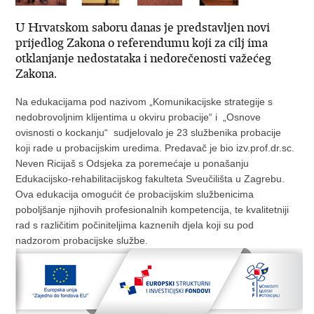
U Hrvatskom saboru danas je predstavljen novi
prijedlog Zakona o referendumu koji za cilj ima
otklanjanje nedostataka i nedorečenosti važećeg
Zakona.
Na edukacijama pod nazivom „Komunikacijske strategije s
nedobrovoljnim klijentima u okviru probacije“ i „Osnove
ovisnosti o kockanju“ sudjelovalo je 23 službenika probacije
koji rade u probacijskim uredima. Predavač je bio izv.prof.dr.sc.
Neven Ricijaš s Odsjeka za poremećaje u ponašanju
Edukacijsko-rehabilitacijskog fakulteta Sveučilišta u Zagrebu.
Ova edukacija omogućit će probacijskim službenicima
poboljšanje njihovih profesionalnih kompetencija, te kvalitetniji
rad s različitim počiniteljima kaznenih djela koji su pod
nadzorom probacijske službe.