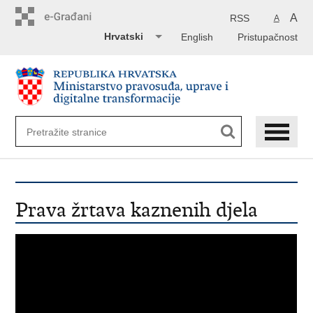
Preskoči
na
A
RSS
A
glavni
Hrvatski
English
Pristupačnost
sadržaj
Prava žrtava kaznenih djela