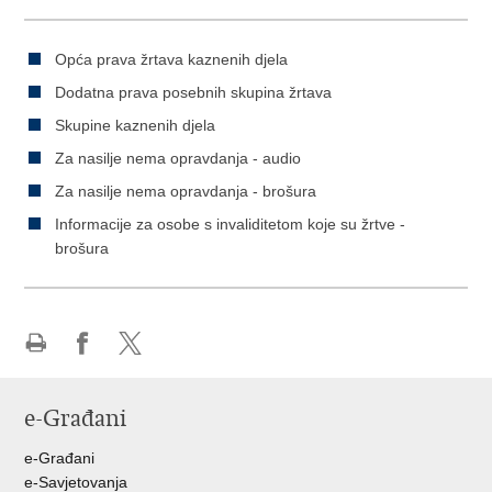
Opća prava žrtava kaznenih djela
Dodatna prava posebnih skupina žrtava
Skupine kaznenih djela
Za nasilje nema opravdanja - audio
Za nasilje nema opravdanja - brošura
Informacije za osobe s invaliditetom koje su žrtve -
brošura
Ispiši
Podijeli
Podijeli
stranicu
na
na
e-Građani
Facebooku
Twitteru
e-Građani
e-Savjetovanja