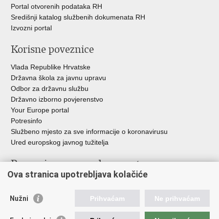
Portal otvorenih podataka RH
Središnji katalog službenih dokumenata RH
Izvozni portal
Korisne poveznice
Vlada Republike Hrvatske
Državna škola za javnu upravu
Odbor za državnu službu
Državno izborno povjerenstvo
Your Europe portal
Potresinfo
Službeno mjesto za sve informacije o koronavirusu
Ured europskog javnog tužitelja
Poveznice pravosudnog sustava
Ova stranica upotrebljava kolačiće
Portal sudova
Državno odvjetništvo
Nužni
Prihvaćam
Ne prihvaćam
Ured za suzbijanje korupcije i organiziranog kriminaliteta
Državno sudbeno vijeće