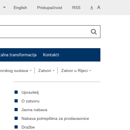
A
English
Pristupačnost
RSS
A
talna transformacija
Kontakti
tvorskog sustava
Zatvori
Zatvor u Rijeci
Upravitelj
O zatvoru
Javna nabava
Nabava potrepština za prodavaonice
Dražbe