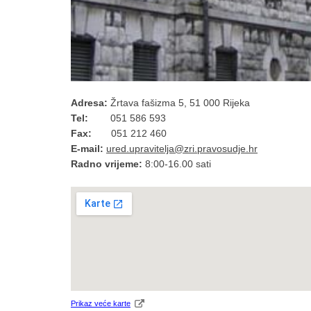
Adresa:
Žrtava fašizma 5, 51 000 Rijeka
Tel:
051 586 593
Fax:
051 212 460
E-mail:
ured.upravitelja@zri.pravosudje.hr
Radno vrijeme:
8:00-16.00 sati
Prikaz veće karte