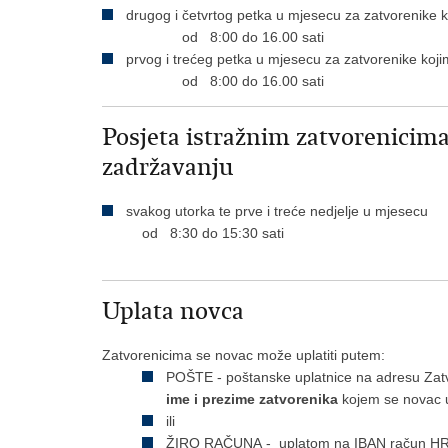
drugog i četvrtog petka u mjesecu za zatvorenike 
od 8:00 do 16.00 sati
prvog i trećeg petka u mjesecu za zatvorenike koj
od 8:00 do 16.00 sati
Posjeta istražnim zatvorenicim
zadržavanju
svakog utorka te prve i treće nedjelje u mjesecu
od 8:30 do 15:30 sati
Uplata novca
Zatvorenicima se novac može uplatiti putem:
POŠTE - poštanske uplatnice na adresu Zatv
ime i prezime zatvorenika
kojem se novac 
ili
ŽIRO RAČUNA - uplatom na IBAN račun HR26