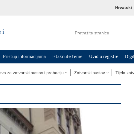
Hrvatski
Pristup informacijama
Istaknute teme
Uvid u registre
Digi
va za zatvorski sustav i probaciju
Zatvorski sustav
Tijela za