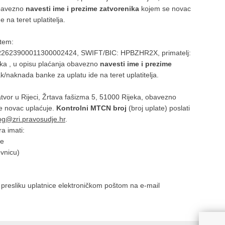
obavezno
navesti ime i prezime zatvorenika
kojem se novac
na teret uplatitelja.
utem:
2623900011300002424, SWIFT/BIC: HPBZHR2X, primatelj:
jeka , u opisu plaćanja obavezno
navesti ime i prezime
/naknada banke za uplatu ide na teret uplatitelja.
r u Rijeci, Žrtava fašizma 5, 51000 Rijeka, obavezno
e novac uplaćuje.
Kontrolni MTCN broj
(broj uplate) poslati
og@zri.pravosudje.hr
.
a imati:
te
vnicu)
 presliku uplatnice elektroničkom poštom na e-mail