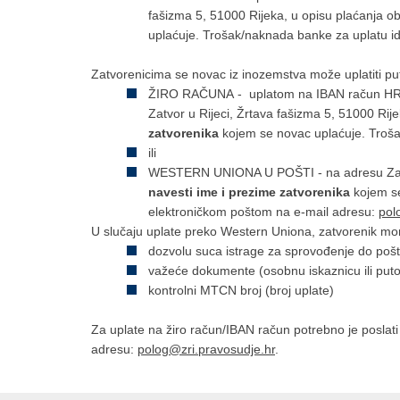
fašizma 5, 51000 Rijeka, u opisu plaćanja 
uplaćuje. Trošak/naknada banke za uplatu ide 
Zatvorenicima se novac iz inozemstva može uplatiti p
ŽIRO RAČUNA - uplatom na IBAN račun HR
Zatvor u Rijeci, Žrtava fašizma 5, 51000 Ri
zatvorenika
kojem se novac uplaćuje. Trošak
ili
WESTERN UNIONA U POŠTI - na adresu Zatvo
navesti ime i prezime zatvorenika
kojem s
elektroničkom poštom na e-mail adresu:
pol
U slučaju uplate preko Western Uniona, zatvorenik mor
dozvolu suca istrage za sprovođenje do poš
važeće dokumente (osobnu iskaznicu ili puto
kontrolni MTCN broj (broj uplate)
Za uplate na žiro račun/IBAN račun potrebno je poslati
adresu:
polog@zri.pravosudje.hr
.