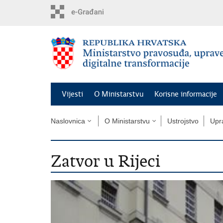
Preskoči
na
glavni
sadržaj
Vijesti
O Ministarstvu
Korisne informacije
Naslovnica
O Ministarstvu
Ustrojstvo
Upra
Zatvor u Rijeci