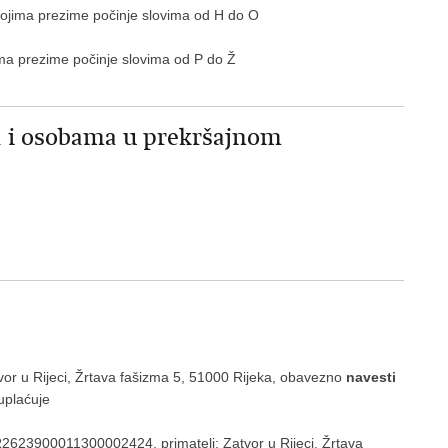
kojima prezime počinje slovima od H do O
ima prezime počinje slovima od P do Ž
a i osobama u prekršajnom
or u Rijeci, Žrtava fašizma 5, 51000 Rijeka, obavezno
navesti
uplaćuje
23900011300002424, primatelj: Zatvor u Rijeci, Žrtava