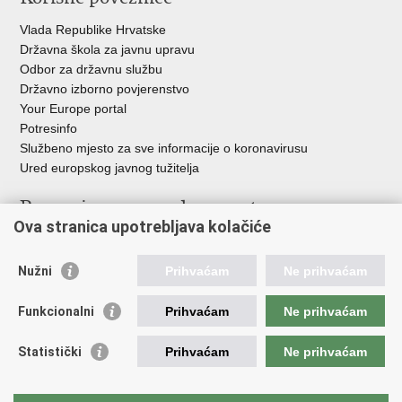
Vlada Republike Hrvatske
Državna škola za javnu upravu
Odbor za državnu službu
Državno izborno povjerenstvo
Your Europe portal
Potresinfo
Službeno mjesto za sve informacije o koronavirusu
Ured europskog javnog tužitelja
Poveznice pravosudnog sustava
Ova stranica upotrebljava kolačiće
Portal sudova
Državno odvjetništvo
Nužni
Prihvaćam
Ne prihvaćam
Ured za suzbijanje korupcije i organiziranog kriminaliteta
Državno sudbeno vijeće
Funkcionalni
Prihvaćam
Ne prihvaćam
Državnoodvjetničko vijeće
Pravosudna akademija
Statistički
Prihvaćam
Ne prihvaćam
Hrvatska odvjetnička komora
Hrvatska javnobilježnička komora
Europski pravosudni portal