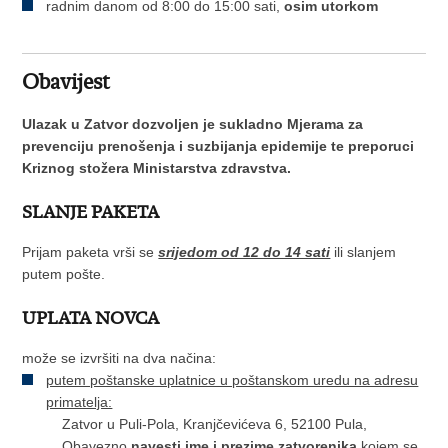
radnim danom od 8:00 do 15:00 sati,
osim utorkom
Obavijest
Ulazak u Zatvor dozvoljen je sukladno Mjerama za
prevenciju prenošenja i suzbijanja epidemije te preporuci
Kriznog stožera Ministarstva zdravstva.
SLANJE PAKETA
Prijam paketa vrši se
srijedom od 12 do 14 sati
ili slanjem
putem pošte.
UPLATA NOVCA
može se izvršiti na dva načina:
putem poštanske uplatnice u poštanskom uredu na adresu
primatelja:
Zatvor u Puli-Pola, Kranjčevićeva 6, 52100 Pula,
Obavezno
navesti ime i prezime zatvorenika
kojem se