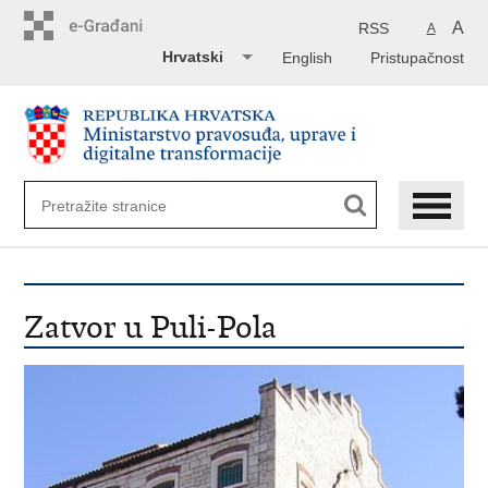
Preskoči
na
A
RSS
A
glavni
Hrvatski
English
Pristupačnost
sadržaj
Zatvor u Puli-Pola