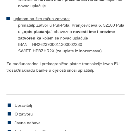
novac uplaćuje
​uplatom na žiro račun zatvora:
primatelj: Zatvor u Puli-Pola, Kranjčevićeva 6, 52100 Pula
u
„opis plaćanja“
obavezno
navesti ime i prezime
zatvorenika
kojem se novac uplaćuje
IBAN: HR2623900011300002230
SWIFT: HPBZHR2X (za uplate iz inozemstva)
Za međunarodne i prekogranične platne transakcije izvan EU
trošak/naknadu banke u cijelosti snosi uplatitelj.
Upravitelj
O zatvoru
Javna nabava