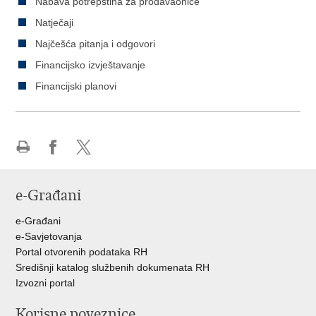
Nabava potrepština za prodavaonice
Natječaji
Najčešća pitanja i odgovori
Financijsko izvještavanje
Financijski planovi
Ispiši
Podijeli
Podijeli
stranicu
na
na
e-Građani
Facebooku
Twitteru
e-Građani
e-Savjetovanja
Portal otvorenih podataka RH
Središnji katalog službenih dokumenata RH
Izvozni portal
Korisne poveznice