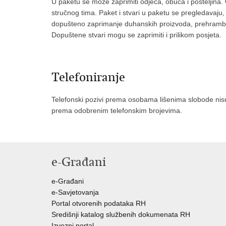
U paketu se može zaprimiti odjeća, obuća i posteljina
stručnog tima. Paket i stvari u paketu se pregledavaju,
dopušteno zaprimanje duhanskih proizvoda, prehrambe
Dopuštene stvari mogu se zaprimiti i prilikom posjeta.
Telefoniranje
Telefonski pozivi prema osobama lišenima slobode nisu
prema odobrenim telefonskim brojevima.
e-Građani
e-Građani
e-Savjetovanja
Portal otvorenih podataka RH
Središnji katalog službenih dokumenata RH
Izvozni portal