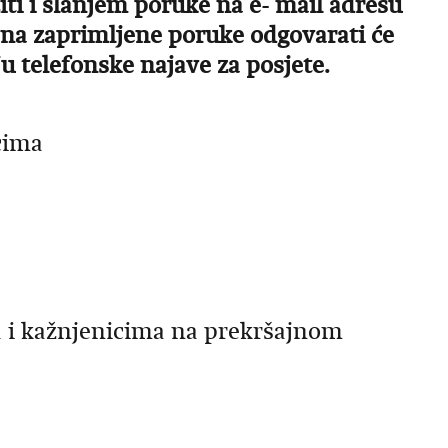
iti i slanjem poruke na e- mail adresu
a na zaprimljene poruke odgovarati će
 telefonske najave za posjete.
cima
a i kažnjenicima na prekršajnom