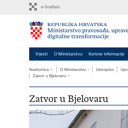
Preskoči
na
glavni
sadržaj
Vijesti
O Ministarstvu
Korisne informacije
Naslovnica
O Ministarstvu
Ustrojstvo
Upra
Zatvor u Bjelovaru
Zatvor u Bjelovaru