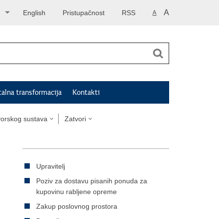
A
English
Pristupačnost
RSS
A
talna transformacija
Kontakti
tvorskog sustava
Zatvori
Upravitelj
Poziv za dostavu pisanih ponuda za
kupovinu rabljene opreme
Zakup poslovnog prostora