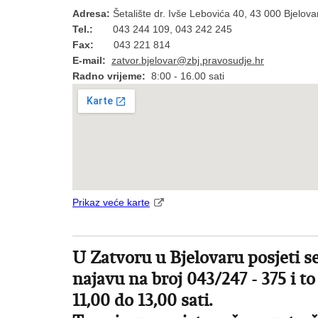
Adresa:
Šetalište dr. Ivše Lebovića 40, 43 000 Bjelova
Tel.:
043 244 109, 043 242 245
Fax:
043 221 814
E-mail:
zatvor.bjelovar@zbj.pravosudje.hr
Radno vrijeme:
8:00 - 16.00 sati
Prikaz veće karte
U Zatvoru u Bjelovaru posjeti s
najavu na broj 043/247 - 375 i 
11,00 do 13,00 sati.