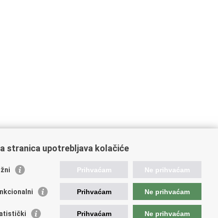
a stranica upotrebljava kolačiće
oveznice pravosudnog sustava
žni
Prihvaćam
Ne prihvaćam
tal sudova
avno odvjetništvo
nkcionalni
Prihvaćam
Ne prihvaćam
d za suzbijanje korupcije i organiziranog kriminaliteta
avno sudbeno vijeće
atistički
Prihvaćam
Ne prihvaćam
avnoodvjetničko vijeće