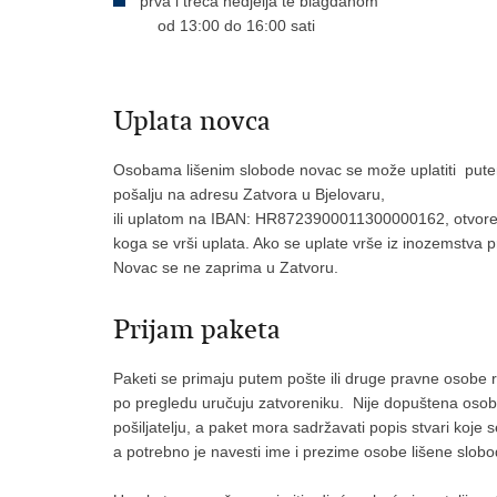
prva i treća nedjelja te blagdanom
od 13:00 do 16:00 sati
Uplata novca
Osobama lišenim slobode novac se može uplatiti putem
pošalju na adresu Zatvora u Bjelovaru,
ili uplatom na IBAN: HR8723900011300000162, otvoren
koga se vrši uplata. Ako se uplate vrše iz inozemstva
Novac se ne zaprima u Zatvoru.
Prijam paketa
Paketi se primaju putem pošte ili druge pravne osobe r
po pregledu uručuju zatvoreniku. Nije dopuštena osobn
pošiljatelju, a paket mora sadržavati popis stvari koje
a potrebno je navesti ime i prezime osobe lišene slobo