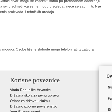
. Ostale stvari mogu se zaprimiti samo po prethodnom odobrenju
 a svi predmeti koji se ne mogu pregledati neće se zaprimiti. Nije
nih proizvoda i tehničkih uređaja.
 mogući. Osobe lišene slobode mogu telefonirati iz zatvora
Ov
Korisne poveznice
P
Nu
Vlada Republike Hrvatske
Por
Državna škola za javnu upravu
Drž
Fu
Odbor za državnu službu
Ure
Državno izborno povjerenstvo
Drž
St
Your Europe portal
Drž