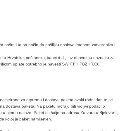
 pošte i to na način da pošiljku naslove imenom zatvorenika i
 u Hrvatskoj poštanskoj banci d.d., uz obaveznu naznaku za
 prilikom uplate potrebno je navesti SWIFT: HPBZHRXX.
egistrirane za otpremu i dostavu paketa svaki radni dan te se
a dostava paketa. Na paketu moraju biti vidljivi podaci o
 se u njemu nalaze. Paket se šalje na adresu Zatvora u Bjelovaru,
de kojoj je paket namijenjen.