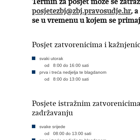
Termin za posjet može se zatraž
posjetezbj@zbj.pravosudje.hr
, 
se u vremenu u kojem se primaju
Posjet zatvorenicima i kažnjeni
svaki utorak
od 8:00 do 16:00 sati
prva i treća nedjelja te blagdanom
od 8:00 do 13:00 sati
Posjete istražnim zatvorenicim
zadržavanju
svake srijede
od 08:00 do 13:00 sati