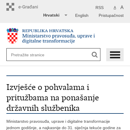
Preskoči
na
A
RSS
A
glavni
Hrvatski
English
Pristupačnost
sadržaj
Izvješće o pohvalama i
pritužbama na ponašanje
državnih službenika
Ministarstvo pravosuđa, uprave i digitalne transformacije
jednom godišnje, a najkasnije do 31. siječnja tekuće godine za