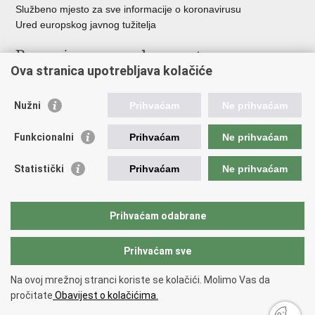
Službeno mjesto za sve informacije o koronavirusu
Ured europskog javnog tužitelja
Poveznice pravosudnog sustava
Ova stranica upotrebljava kolačiće
Portal sudova
Državno odvjetništvo
Nužni
Prihvaćam
Ne prihvaćam
Ured za suzbijanje korupcije i organiziranog kriminaliteta
Državno sudbeno vijeće
Funkcionalni
Prihvaćam
Ne prihvaćam
Državnoodvjetničko vijeće
Pravosudna akademija
Statistički
Prihvaćam
Ne prihvaćam
Hrvatska odvjetnička komora
Hrvatska javnobilježnička komora
Europski pravosudni portal
Prihvaćam odabrane
Prihvaćam sve
Povratak na vrh
Copyright © 2026 Ministarstvo pravosuđa, uprave i digitalne
Na ovoj mrežnoj stranci koriste se kolačići. Molimo Vas da
transformacije Republike Hrvatske.
Uvjeti korištenja
.
Izjava o
pročitate
Obavijest o kolačićima.
pristupačnosti
.