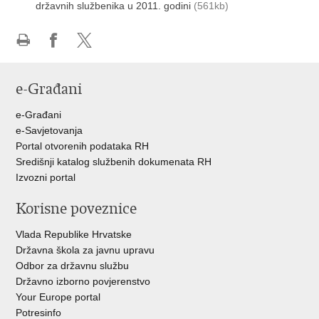
državnih službenika u 2011. godini
(561kb)
Ispiši
Podijeli
Podijeli
stranicu
na
na
e-Građani
Facebooku
Twitteru
e-Građani
e-Savjetovanja
Portal otvorenih podataka RH
Središnji katalog službenih dokumenata RH
Izvozni portal
Korisne poveznice
Vlada Republike Hrvatske
Državna škola za javnu upravu
Odbor za državnu službu
Državno izborno povjerenstvo
Your Europe portal
Potresinfo