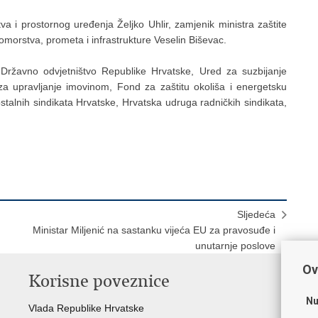
stva i prostornog uređenja Željko Uhlir, zamjenik ministra zaštite
omorstva, prometa i infrastrukture Veselin Biševac.
 Državno odvjetništvo Republike Hrvatske, Ured za suzbijanje
 za upravljanje imovinom, Fond za zaštitu okoliša i energetsku
stalnih sindikata Hrvatske, Hrvatska udruga radničkih sindikata,
Sljedeća
Ministar Miljenić na sastanku vijeća EU za pravosuđe i
unutarnje poslove
Ov
Korisne poveznice
P
Nu
Vlada Republike Hrvatske
Por