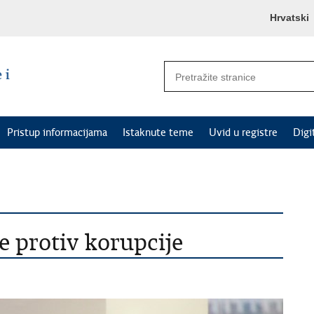
Hrvatski
Pristup informacijama
Istaknute teme
Uvid u registre
Digi
 protiv korupcije