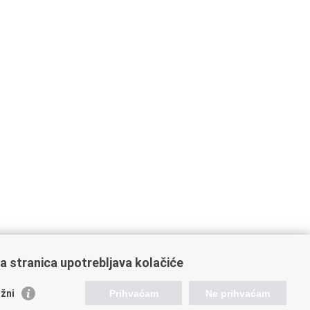
a stranica upotrebljava kolačiće
oveznice pravosudnog sustava
žni
Prihvaćam
Ne prihvaćam
tal sudova