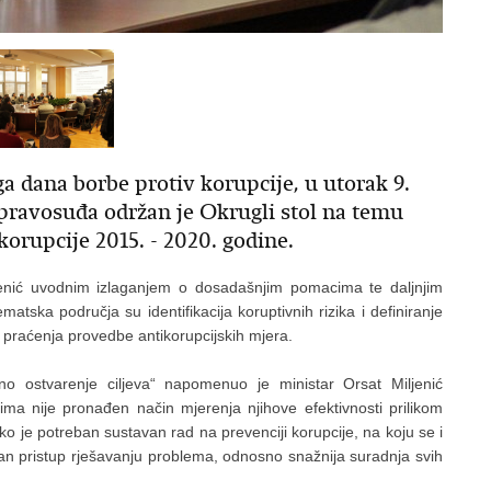
dana borbe protiv korupcije, u utorak 9.
 pravosuđa održan je Okrugli stol na temu
 korupcije 2015. - 2020. godine.
ljenić uvodnim izlaganjem o dosadašnjim pomacima te daljnjim
atska područja su identifikacija koruptivnih rizika i definiranje
 praćenja provedbe antikorupcijskih mjera.
o ostvarenje ciljeva“ napomenuo je ministar Orsat Miljenić
ma nije pronađen način mjerenja njihove efektivnosti prilikom
ako je potreban sustavan rad na prevenciji korupcije, na koju se i
ivan pristup rješavanju problema, odnosno snažnija suradnja svih