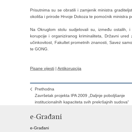
Prisutnima su se obratili i zamjenik ministra graditelj
okoliša i prirode Hrvoje Dokoza te pomoćnik ministra p
Na Okruglom stolu sudjelovali su, između ostalih, i
korupcije i organiziranog kriminaliteta, Državni ured
učinkovitost, Fakultet prometnih znanosti, Savez samo
te GONG.
Pisane vijesti
|
Antikorupcija
Prethodna
Završetak projekta IPA 2009 „Daljnje poboljšanje
institucionalnih kapaciteta svih prekršajnih sudova“
e-Građani
e-Građani