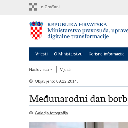
Preskoči
na
glavni
sadržaj
Vijesti
O Ministarstvu
Korisne informacije
Naslovnica
Vijesti
Objavljeno: 09.12.2014.
Međunarodni dan borbe
Galerija fotografija