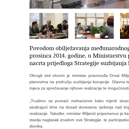
Povodom obilježavanja međunarodnoga 
prosinca 2014. godine, u Ministarstvu
nacrta prijedloga Strategije suzbijanja
Okrugli stol otvorio je ministar pravosuđa Orsat Mi
planovima na području suzbijanja korupcije. Glavna tem
mjera za sprečavanje njihove realizacije te mogućnosti
„Trudimo se pronaći mehanizme kako mjeriti stvarn
aludirajući time na dosad donesena rješenja nad koji
realizacije. Također, ministar Miljenić pripomenuo je k
stavlja naglasak izradom ove Strategije, te participat
dionika.