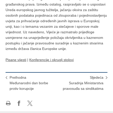
građanskog prava. Između ostalog, raspravljalo se o uspostavi
Ureda europskog javnog tužitelja, jačanju okvira za zaštitu
osobnih podataka pojedinaca od zlouporaba i pojednostavljenju
uvjeta za prihvaćanje određenih javnih isprava u Europskoj
uniji, kao i o temama vezanim za stečajeve i sporove male
vrijednost. Uz navedeno, Vijeće je razmatralo prijedloge
usmjerene na unaprjeđenje položaja okrivljenika u kaznenom
postupku i jačanje pravosudne suradnje u kaznenim stvarima
između država članica Europske unije.
Pisane vijesti
|
Konferencije i okrugli stolovi
Prethodna
Sljedeća
Međunarodni dan borbe
Suradnja Ministarstva
protiv korupcije
pravosuđa sa sindikatima
Ispiši
Podijeli
Podijeli