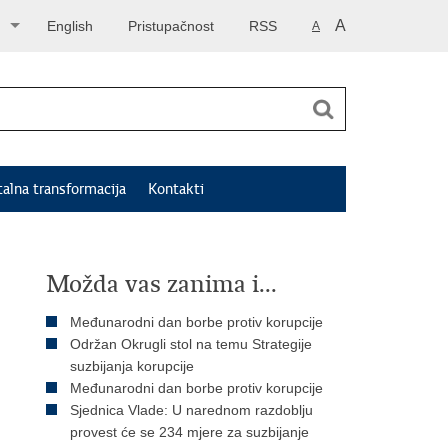
A
English
Pristupačnost
RSS
A
talna transformacija
Kontakti
Možda vas zanima i...
Međunarodni dan borbe protiv korupcije
Održan Okrugli stol na temu Strategije
suzbijanja korupcije
Međunarodni dan borbe protiv korupcije
Sjednica Vlade: U narednom razdoblju
provest će se 234 mjere za suzbijanje