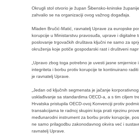
Okrugli stol otvorio je župan Šibensko-kninske županije,
zahvalio se na organizaciji ovog važnog događaja.
Mladen Bručić-Matić, ravnatelj Uprave za europske po
korupcije u Ministarstvu pravosuđa, uprave i digitalne 
poslovanje trgovačkih društava ključni ne samo za sprj
okruženja koje potiče gospodarski rast i društveni nap
„Upravo zbog toga potrebno je uvesti jasne smjernice i
integriteta i borbu protiv korupcije te kontinuirano raditi
je ravnatelj Uprave.
„Jedan od ključnih segmenata je jačanje korporativnog
usklađivanje sa standardima OECD-a, a s tim ciljem trenu
Hrvatska pristupila OECD-ovoj Konvenciji protiv podm
transakcijama te radnoj skupini koja prati njezinu pro
međunarodni instrument za borbu protiv korupcije, po
ne samo prilagodbu zakonodavnog okvira već i sustavn
ravnatelj Uprave.