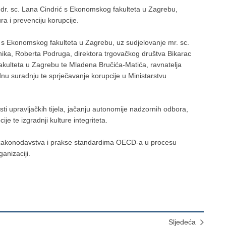
 dr. sc. Lana Cindrić s Ekonomskog fakulteta u Zagrebu,
ura i prevenciju korupcije.
ć s Ekonomskog fakulteta u Zagrebu, uz sudjelovanje mr. sc.
nika, Roberta Podruga, direktora trgovačkog društva Bikarac
fakulteta u Zagrebu te Mladena Bručića-Matića, ravnatelja
 suradnju te sprječavanje korupcije u Ministarstvu
sti upravljačkih tijela, jačanju autonomije nadzornih odbora,
e te izgradnji kulture integriteta.
og zakonodavstva i prakse standardima OECD-a u procesu
anizaciji.
Sljedeća