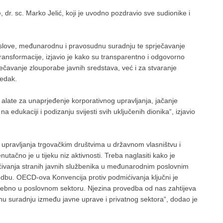
 dr. sc. Marko Jelić, koji je uvodno pozdravio sve sudionike i
slove, međunarodnu i pravosudnu suradnju te sprječavanje
transformacije, izjavio je kako su transparentno i odgovorno
ečavanje zlouporabe javnih sredstava, već i za stvaranje
redak.
 alate za unaprjeđenje korporativnog upravljanja, jačanje
 na edukaciji i podizanju svijesti svih uključenih dionika“, izjavio
 upravljanja trgovačkim društvima u državnom vlasništvu i
tačno je u tijeku niz aktivnosti. Treba naglasiti kako je
ićivanja stranih javnih službenika u međunarodnim poslovnim
vedbu. OECD-ova Konvencija protiv podmićivanja ključni je
sebno u poslovnom sektoru. Njezina provedba od nas zahtijeva
u suradnju između javne uprave i privatnog sektora“, dodao je