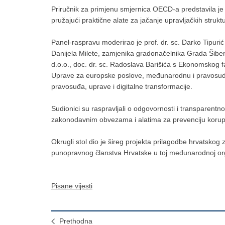
Priručnik za primjenu smjernica OECD-a predstavila je
pružajući praktične alate za jačanje upravljačkih strukt
Panel-raspravu moderirao je prof. dr. sc. Darko Tipuri
Danijela Milete, zamjenika gradonačelnika Grada Šibe
d.o.o., doc. dr. sc. Radoslava Barišića s Ekonomskog 
Uprave za europske poslove, međunarodnu i pravosudnu
pravosuđa, uprave i digitalne transformacije.
Sudionici su raspravljali o odgovornosti i transparentno
zakonodavnim obvezama i alatima za prevenciju korupcij
Okrugli stol dio je šireg projekta prilagodbe hrvatsk
punopravnog članstva Hrvatske u toj međunarodnoj org
Pisane vijesti
Prethodna