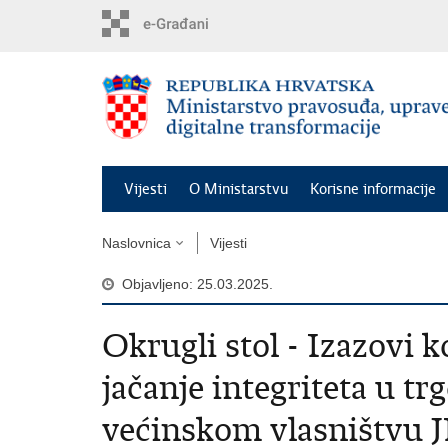
Preskoči
na
glavni
sadržaj
Vijesti
O Ministarstvu
Korisne informacije
Naslovnica
Vijesti
Objavljeno: 25.03.2025.
Okrugli stol - Izazovi 
jačanje integriteta u t
većinskom vlasništvu 