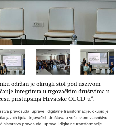
niku održan je okrugli stol pod nazivom
ačanje integriteta u trgovačkim društvima u
ocesu pristupanja Hrvatske OECD-u“.
stva pravosuđa, uprave i digitalne transformacije, okupio je
e javnih tijela, trgovačkih društava u većinskom vlasništvu
inistarstva pravosuđa, uprave i digitalne transformacije.